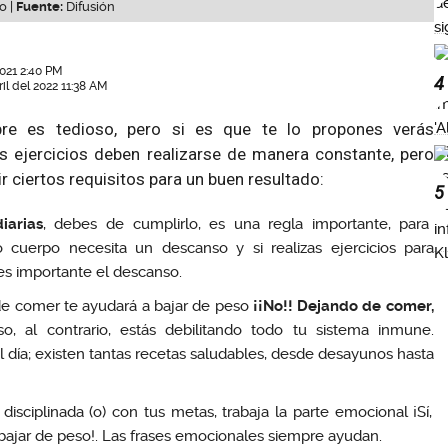
o |
Fuente:
Difusión
021 2:40 PM
4
il del 2022 11:38 AM
pre es tedioso, pero si es que te lo propones verás
os ejercicios deben realizarse de manera constante, pero
 ciertos requisitos para un buen resultado:
5
iarias
, debes de cumplirlo, es una regla importante, para
o cuerpo necesita un descanso y si realizas ejercicios para
s importante el descanso.
 de comer te ayudará a bajar de peso
¡¡No!! Dejando de comer,
, al contrario, estás debilitando todo tu sistema inmune.
día; existen tantas recetas saludables, desde desayunos hasta
isciplinada (o) con tus metas, trabaja la parte emocional ¡Sí,
bajar de peso!. Las frases emocionales siempre ayudan.