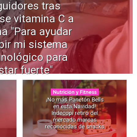
uidores tras
se vitamina C a
na "Para ayudar
bir mi sistema
nológico para
star fuerte"
Nutrición y Fitness
¡No más Panetón Bells
en esta Navidad!
Indecopi retiró del
mercado marcas
reconocidas de snacks