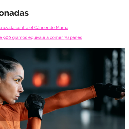
ionadas
cruzada contra el Cáncer de Mama
e 900 gramos equivale a comer 36 panes