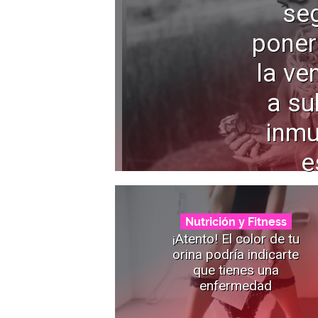
seg
poner
la ve
a su
inmu
e
Nutrición y Fitness
¡Atento! El color de tu
orina podría indicarte
que tienes una
enfermedad