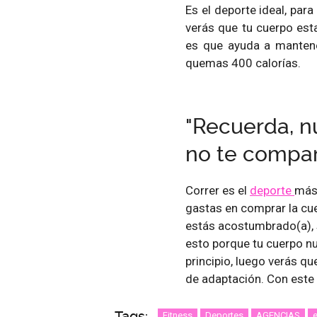
Es el deporte ideal, par
verás que tu cuerpo est
es que ayuda a mantene
quemas 400 calorías.
"Recuerda, n
no te compar
Correr es el
deporte
más 
gastas en comprar la cuerd
estás acostumbrado(a), se
esto porque tu cuerpo nu
principio, luego verás q
de adaptación. Con este
Tags:
Fitness
Deportes
AGENCIAS
e