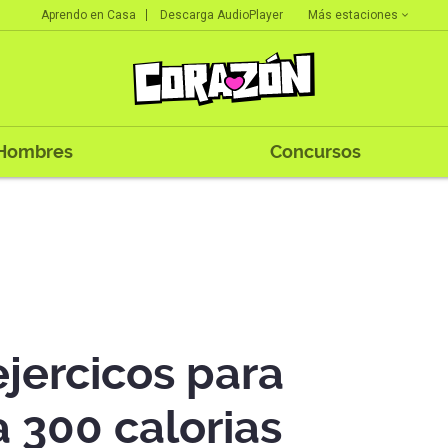
Más estaciones
Aprendo en Casa
Descarga AudioPlayer
Hombres
Concursos
jercicos para
 300 calorias