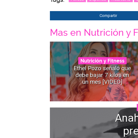
Compartir
Mas en Nutrición y F
Nutrición y Fitness
Ethel Pozo señaló que
debe bajar 7 kilos en
un mes [VIDEO]
Anah
pr