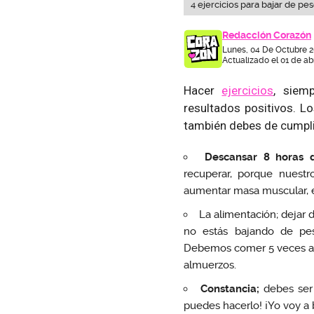
4 ejercicios para bajar de pes
Redacción Corazón
Lunes, 04 De Octubre 2
Actualizado el 01 de abr
Hacer
ejercicios
, siem
resultados positivos. L
también debes de cumplir
Descansar 8 horas d
recuperar, porque nuestr
aumentar masa muscular, e
La alimentación; dejar
no estás bajando de peso
Debemos comer 5 veces al 
almuerzos.
Constancia;
debes ser d
puedes hacerlo! ¡Yo voy a 