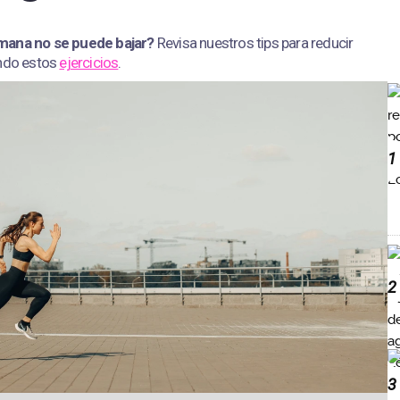
emana no se puede bajar?
Revisa nuestros tips para reducir
ando estos
ejercicios
.
1
2
3