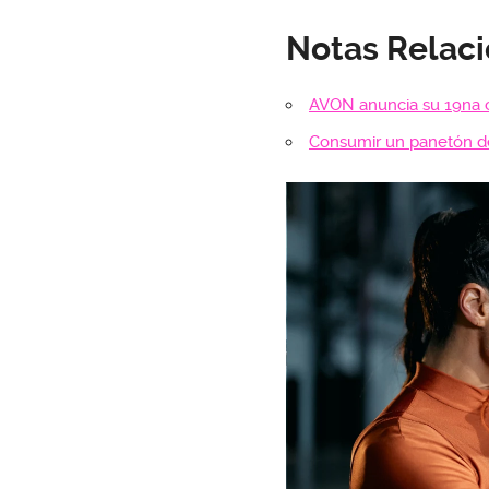
Notas Relac
AVON anuncia su 19na 
Consumir un panetón d