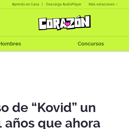
Más estaciones
Aprendo en Casa
Descarga AudioPlayer
Hombres
Concursos
aso de “Kovid” un
 años que ahora