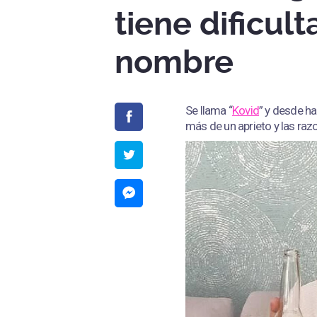
tiene dificul
nombre
Se llama “
Kovid
” y desde h
más de un aprieto y las ra