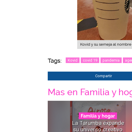
Kovid y su semeja al nombre 
Tags:
Kovid
covid 19
pandemia
age
Compartir
Mas en Familia y ho
Familia y hogar
La Tarumba expande
su universo creativo