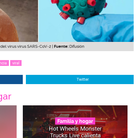
del virus virus SARS-CoV-2 |
Fuente:
Difusión
ncia
viral
Twitter
gar
Familia y hogar
Hot Wheels Monster
Trucks Live calienta