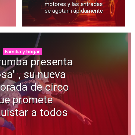
motores y las entradas
se agotan rápidamente
Familia y hogar
rumba presenta
osa" , su nueva
orada de circo
ue promete
uistar a todos