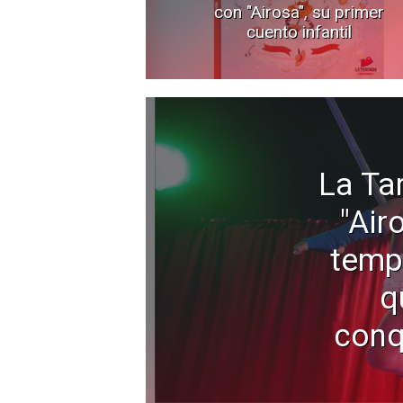
con "Airosa", su primer
cuento infantil
La Ta
"Air
temp
q
conq