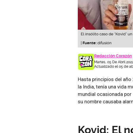
El insólito caso de “Kovid” 
|
Fuente:
difusión
Redacción Corazón
Martes, 05 De Abril 202
Actualizado el 05 de ab
Hasta principios del año
la India, tenía una vida
mundial ocasionada por 
su nombre causaba alarm
Kovid: El 