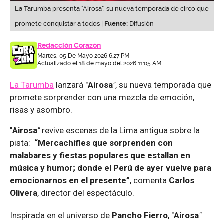
La Tarumba presenta "Airosa", su nueva temporada de circo que
promete conquistar a todos |
Fuente:
Difusión
Redacción Corazón
Martes, 05 De Mayo 2026 6:27 PM
Actualizado el 18 de mayo del 2026 11:05 AM
La Tarumba
lanzará "
Airosa
"
, su nueva temporada que
promete sorprender con una mezcla de emoción,
risas y asombro.
"
Airosa
"
revive escenas de la Lima antigua sobre la
pista:
“Mercachifles que sorprenden con
malabares y fiestas populares que estallan en
música y humor; donde el Perú de ayer vuelve para
emocionarnos en el presente”
, comenta
Carlos
Olivera
, director del espectáculo.
Inspirada en el universo de
Pancho Fierro
, "
Airosa
"