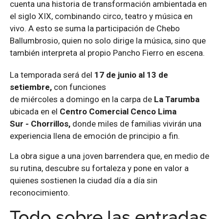
cuenta una historia de transformación ambientada en
el siglo XIX, combinando circo, teatro y música en
vivo. A esto se suma la participación de Chebo
Ballumbrosio, quien no solo dirige la música, sino que
también interpreta al propio Pancho Fierro en escena.
La temporada
será
d
el
1
7
de
junio al 13 de
setiembre
,
con funciones
de
miércoles
a
domingo
en
la carpa de
La Tarumba
ubicada
en el
Centro
Comercial Cenco Lima
Sur
-
Chorrillos
,
d
onde miles de familias vivirán una
experiencia llena de emoción de principio a fin.
La obra sigue a una joven barrendera que, en medio de
su rutina, descubre su fortaleza y pone en valor a
quienes sostienen la ciudad día a día sin
reconocimiento.
Todo sobre las entradas