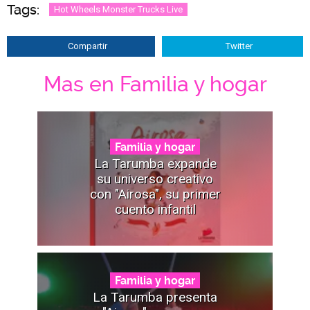
Tags:
Hot Wheels Monster Trucks Live
Compartir
Twitter
Mas en Familia y hogar
Familia y hogar
La Tarumba expande
su universo creativo
con "Airosa", su primer
cuento infantil
Familia y hogar
La Tarumba presenta