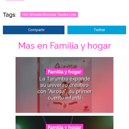
Tags:
Hot Wheels Monster Trucks Live
Compartir
Twitter
Mas en Familia y hogar
Familia y hogar
La Tarumba expande
su universo creativo
con "Airosa", su primer
cuento infantil
Familia y hogar