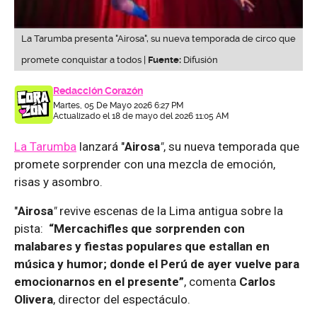
La Tarumba presenta "Airosa", su nueva temporada de circo que
promete conquistar a todos |
Fuente:
Difusión
Redacción Corazón
Martes, 05 De Mayo 2026 6:27 PM
Actualizado el 18 de mayo del 2026 11:05 AM
La Tarumba
lanzará "
Airosa
"
, su nueva temporada que
promete sorprender con una mezcla de emoción,
risas y asombro.
"
Airosa
"
revive escenas de la Lima antigua sobre la
pista:
“Mercachifles que sorprenden con
malabares y fiestas populares que estallan en
música y humor; donde el Perú de ayer vuelve para
emocionarnos en el presente”
, comenta
Carlos
Olivera
, director del espectáculo.