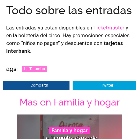
Todo sobre las entradas
Las entradas ya están disponibles en
Ticketmaster
y
en la boletería del circo. Hay promociones especiales
como “niños no pagan” y descuentos con
tarjetas
Interbank.
Tags:
La Tarumba
Compartir
Twitter
Mas en Familia y hogar
Familia y hogar
La Tarumba expande