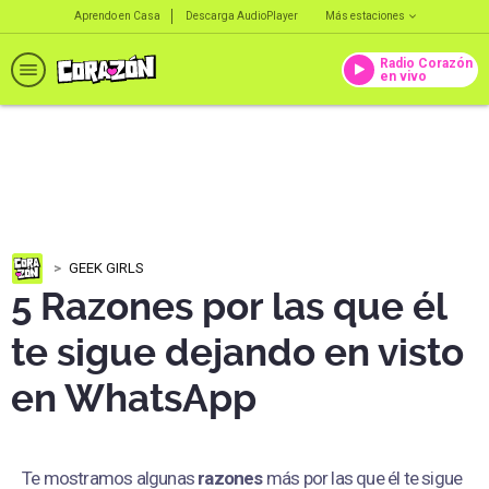
Aprendo en Casa
Descarga AudioPlayer
Más estaciones
Radio Corazón
en vivo
GEEK GIRLS
5 Razones por las que él
te sigue dejando en visto
en WhatsApp
Te mostramos algunas
razones
más por las que él te sigue