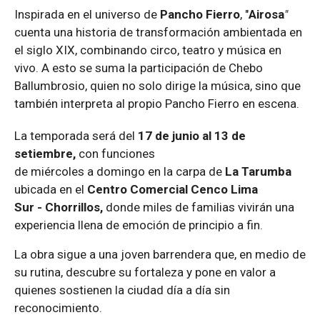
Inspirada en el universo de
Pancho Fierro
, "
Airosa
"
cuenta una historia de transformación ambientada en
el siglo XIX, combinando circo, teatro y música en
vivo. A esto se suma la participación de Chebo
Ballumbrosio, quien no solo dirige la música, sino que
también interpreta al propio Pancho Fierro en escena.
La temporada
será
d
el
1
7
de
junio al 13 de
setiembre
,
con funciones
de
miércoles
a
domingo
en
la carpa de
La Tarumba
ubicada
en el
Centro
Comercial Cenco Lima
Sur
-
Chorrillos
,
d
onde miles de familias vivirán una
experiencia llena de emoción de principio a fin.
La obra sigue a una joven barrendera que, en medio de
su rutina, descubre su fortaleza y pone en valor a
quienes sostienen la ciudad día a día sin
reconocimiento.