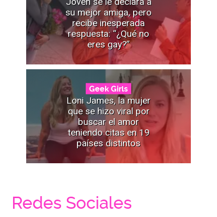
Joven se le declara a
su mejor amiga, pero
recibe inesperada
respuesta: “¿Qué no
eres gay?”
Geek Girls
Loni James, la mujer
que se hizo viral por
buscar el amor
teniendo citas en 19
países distintos
Redes Sociales