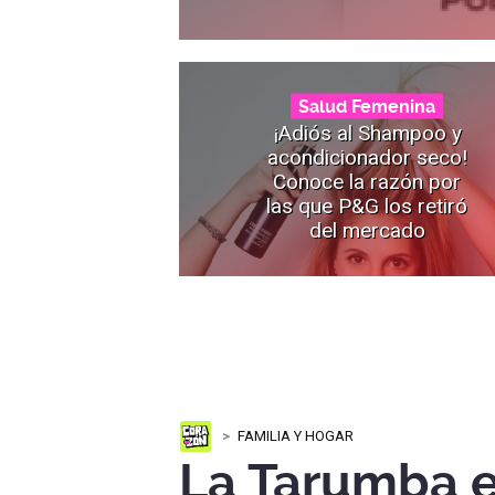
Salud Femenina
¡Adiós al Shampoo y
acondicionador seco!
Conoce la razón por
las que P&G los retiró
del mercado
FAMILIA Y HOGAR
La Tarumba e