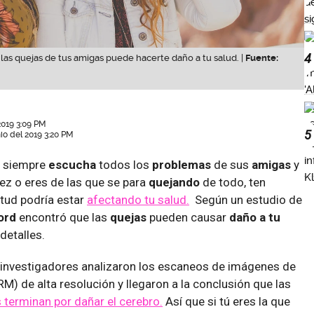
4
as quejas de tus amigas puede hacerte daño a tu salud. |
Fuente:
2019 3:09 PM
5
nio del 2019 3:20 PM
e siempre
escucha
todos los
problemas
de sus
amigas
y
vez o eres de las que se para
quejando
de todo, ten
itud podría estar
afectando tu salud.
Según un estudio de
ord
encontró que las
quejas
pueden causar
daño a tu
detalles.
s investigadores analizaron los escaneos de imágenes de
M) de alta resolución y llegaron a la conclusión que las
 terminan por dañar el cerebro.
Así que si tú eres la que