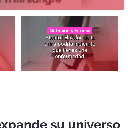
Nutrición y Fitness
¡Atento! El color de tu
orina podría indicarte
que tienes una
enfermedad
xpande su universo