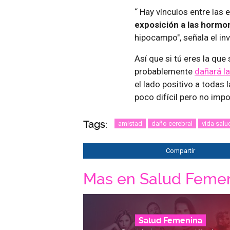
“ Hay vínculos entre las 
exposición a las hormo
hipocampo", señala el in
Así que si tú eres la que
probablemente
dañará la
el lado positivo a todas 
poco difícil pero no impo
Tags:
amistad
daño cerebral
vida salu
Compartir
Mas en Salud Feme
Salud Femenina