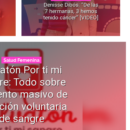
Denisse Dibós: “De las
7 hermanas, 3 hemos
tenido cáncer” [VIDEO]
Salud Femenina
atón Por ti mi
re: Todo sobre
ento masivo de
ión voluntaria
de sangre