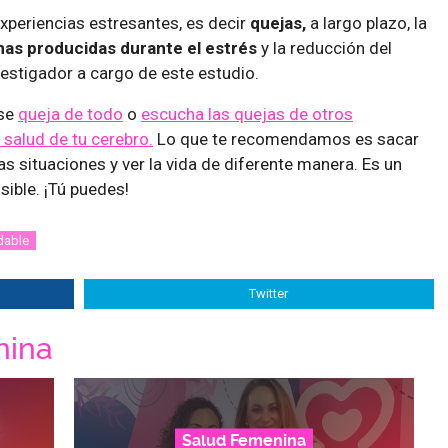
experiencias estresantes, es decir
quejas,
a largo plazo, la
nas producidas durante el estrés
y la reducción del
vestigador a cargo de este estudio.
 se
queja de todo
o
escucha las quejas de otros
 salud de tu cerebro.
Lo que te recomendamos es sacar
las situaciones y ver la vida de diferente manera. Es un
sible. ¡Tú puedes!
dable
Twitter
nina
Salud Femenina