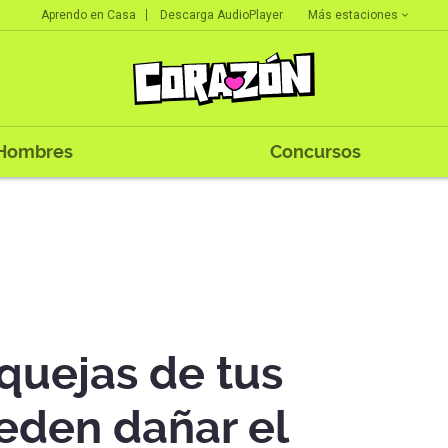
Más estaciones
Aprendo en Casa
Descarga AudioPlayer
Hombres
Concursos
quejas de tus
eden dañar el