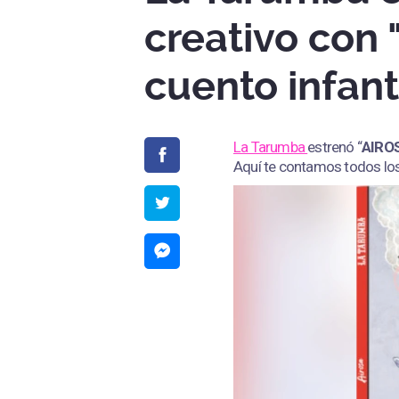
creativo con 
cuento infant
La Tarumba
estrenó “
AIRO
Aquí te contamos todos los