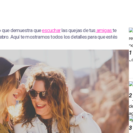
co que demuestra que
escuchar
las quejas de tus
amigas
te
rebro. Aquí te mostramos todos los detalles para que estés
1
2
3