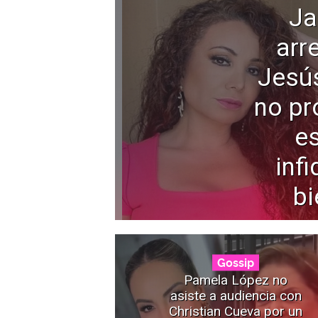
Ja
arr
Jesú
no pr
e
infi
bi
Gossip
Pamela López no
asiste a audiencia con
Christian Cueva por un