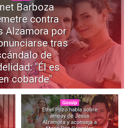
net Barboza
emetre contra
s Alzamora por
onunciarse tras
scándalo de
delidad: "Él es
en cobarde"
Gossip
Ethel Pozo habla sobre
ampay de Jesús
Alzamora y aconseja a