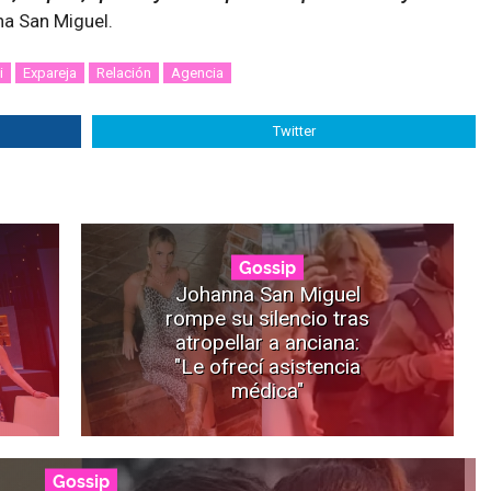
a San Miguel.
i
Expareja
Relación
Agencia
Twitter
Gossip
Johanna San Miguel
rompe su silencio tras
atropellar a anciana:
"Le ofrecí asistencia
médica"
Gossip