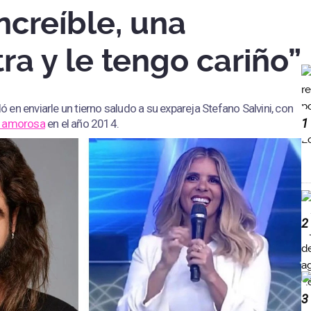
increíble, una
ra y le tengo cariño”
en enviarle un tierno saludo a su expareja Stefano Salvini, con
1
n amorosa
en el año 2014.
2
3