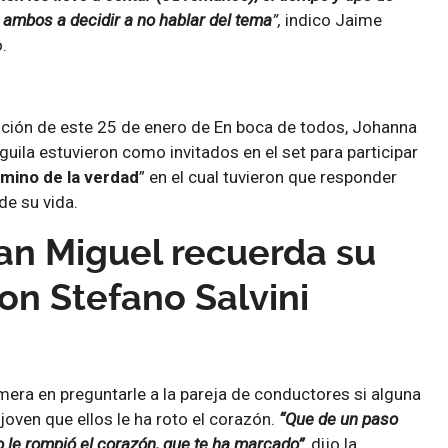
 ambos a decidir a no hablar del tema
”,
indico Jaime
.
edición de este 25 de enero de En boca de todos, Johanna
guila estuvieron como invitados en el set para participar
amino de la verdad
” en el cual tuvieron que responder
de su vida.
an Miguel recuerda su
n Stefano Salvini
imera en preguntarle a la pareja de conductores si alguna
oven que ellos le ha roto el corazón.
“Que de un paso
o le rompió el corazón, que te ha marcado”
,
dijo la