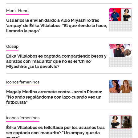
Men's Heart
Usuarios le envían dardo a Aldo Miyashiro tras
'ampay' de Érika Villalobos: "El que riendo la hace,
llorando la paga"
Gossip
Érika Villalobos es captada compartiendo besos y
abrazos con 'madurito' que no es el 'Chino'
Miyashiro: ¿se la devolvió?
Íconos femeninos
Magaly Medina arremete contra Jazmín Pinedo:
“No ando regalándome con lazo cuando veo un
futbolista"
Íconos femeninos
Érika Villalobos es felicitada por los usuarios tras
ser captada con 'madurito': "Un ampay que da
gusto”