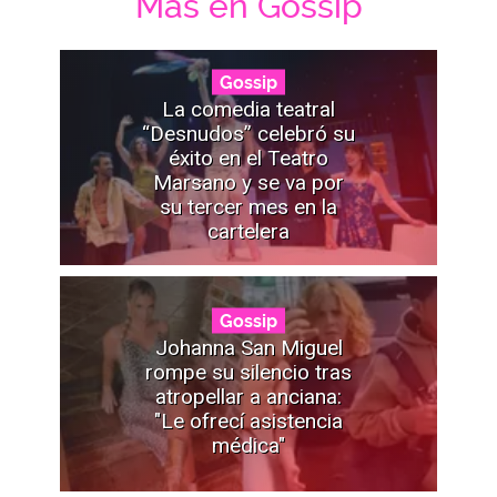
Mas en Gossip
Gossip
La comedia teatral
“Desnudos” celebró su
éxito en el Teatro
Marsano y se va por
su tercer mes en la
cartelera
Gossip
Johanna San Miguel
rompe su silencio tras
atropellar a anciana:
"Le ofrecí asistencia
médica"