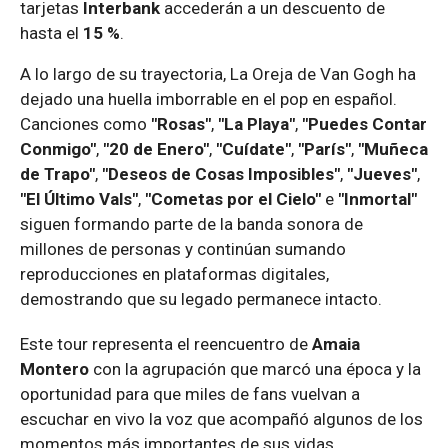
tarjetas
Interbank
accederán a un descuento de
hasta el
15 %
.
A lo largo de su trayectoria, La Oreja de Van Gogh ha
dejado una huella imborrable en el pop en español.
Canciones como
"Rosas"
,
"La Playa"
,
"Puedes Contar
Conmigo"
,
"20 de Enero"
,
"Cuídate"
,
"París"
,
"Muñeca
de Trapo"
,
"Deseos de Cosas Imposibles"
,
"Jueves"
,
"El Último Vals"
,
"Cometas por el Cielo"
e
"Inmortal"
siguen formando parte de la banda sonora de
millones de personas y continúan sumando
reproducciones en plataformas digitales,
demostrando que su legado permanece intacto.
Este tour representa el reencuentro de
Amaia
Montero
con la agrupación que marcó una época y la
oportunidad para que miles de fans vuelvan a
escuchar en vivo la voz que acompañó algunos de los
momentos más importantes de sus vidas.