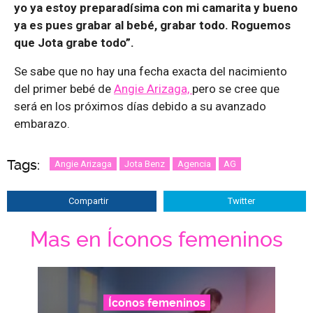
yo ya estoy preparadísima con mi camarita y bueno
ya es pues grabar al bebé, grabar todo. Roguemos
que Jota grabe todo”.
Se sabe que no hay una fecha exacta del nacimiento
del primer bebé de
Angie Arizaga,
pero se cree que
será en los próximos días debido a su avanzado
embarazo.
Tags:
Angie Arizaga
Jota Benz
Agencia
AG
Compartir
Twitter
Mas en Íconos femeninos
Íconos femeninos