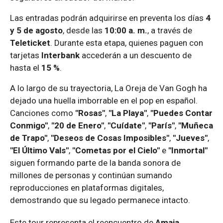
Las entradas podrán adquirirse en preventa los días
4
y 5 de agosto
, desde las
10:00 a. m.
, a través de
Teleticket
. Durante esta etapa, quienes paguen con
tarjetas
Interbank
accederán a un descuento de
hasta el
15 %
.
A lo largo de su trayectoria, La Oreja de Van Gogh ha
dejado una huella imborrable en el pop en español.
Canciones como
"Rosas"
,
"La Playa"
,
"Puedes Contar
Conmigo"
,
"20 de Enero"
,
"Cuídate"
,
"París"
,
"Muñeca
de Trapo"
,
"Deseos de Cosas Imposibles"
,
"Jueves"
,
"El Último Vals"
,
"Cometas por el Cielo"
e
"Inmortal"
siguen formando parte de la banda sonora de
millones de personas y continúan sumando
reproducciones en plataformas digitales,
demostrando que su legado permanece intacto.
Este tour representa el reencuentro de
Amaia