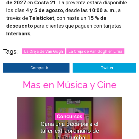
de 2027
en
Costa 21
. La preventa estará disponible
los días
4 y 5 de agosto
, desde las
10:00 a. m.
, a
través de
Teleticket
, con hasta un
15 % de
descuento
para clientes que paguen con tarjetas
Interbank
.
Tags:
La Oreja de Van Gogh
La Oreja de Van Gogh en Lima
Compartir
Twitter
Mas en Música y Cine
Concursos
Gana una beca para el
taller extraordinario de
La Tarumba