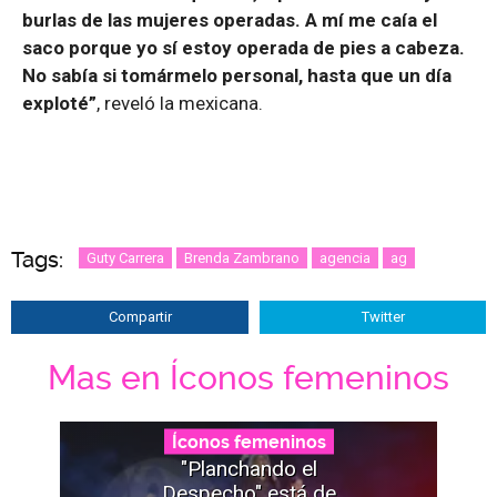
burlas de las mujeres operadas. A mí me caía el
saco porque yo sí estoy operada de pies a cabeza.
No sabía si tomármelo personal, hasta que un día
exploté”
, reveló la mexicana.
Tags:
Guty Carrera
Brenda Zambrano
agencia
ag
Compartir
Twitter
Mas en Íconos femeninos
Íconos femeninos
"Planchando el
Despecho" está de