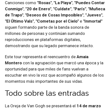
Canciones como
"Rosas"
,
"La Playa"
,
"Puedes Contar
Conmigo"
,
"20 de Enero"
,
"Cuídate"
,
"París"
,
"Muñeca
de Trapo"
,
"Deseos de Cosas Imposibles"
,
"Jueves"
,
"El Último Vals"
,
"Cometas por el Cielo"
e
"Inmortal"
siguen formando parte de la banda sonora de
millones de personas y continúan sumando
reproducciones en plataformas digitales,
demostrando que su legado permanece intacto.
Este tour representa el reencuentro de
Amaia
Montero
con la agrupación que marcó una época y la
oportunidad para que miles de fans vuelvan a
escuchar en vivo la voz que acompañó algunos de los
momentos más importantes de sus vidas.
Todo sobre las entradas
La Oreja de Van Gogh se presentará el
14 de marzo