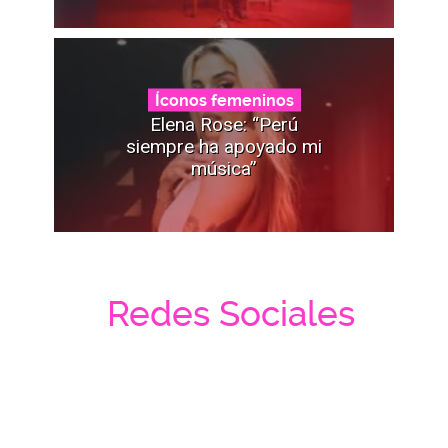
Íconos femeninos
Elena Rose: “Perú
siempre ha apoyado mi
música”
Redes Sociales