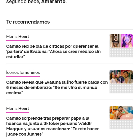
segundo bebé,
Amaranto.
Te recomendamos
Men's Heart
Camilo recibe ola de críticas por querer ser el
'partero' de Evaluna: “Ahora se cree médico sin
estudiar”
Íconos femeninos
Camilo revela que Evaluna sufrió fuerte caída con
6 meses de embarazo: “Se me vino el mundo
encima”
Men's Heart
Camilo sorprende tras preparar papa a la
huancaína junto a tiktoker peruano Waldir
Maqque y usuarios reaccionan: "Te reto hacer
juane con Juanes"