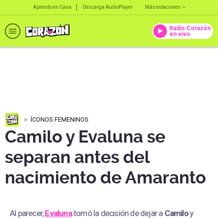
Aprendo en Casa
Descarga AudioPlayer
Más estaciones
Radio Corazón
en vivo
ÍCONOS FEMENINOS
Camilo y Evaluna se
separan antes del
nacimiento de Amaranto
Al parecer,
Evaluna
tomó la decisión de dejar a
Camilo
y