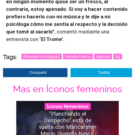
en ningún momento quise ser un fresco, al
contrario, estoy apenado. Si voy a hacer contenido
prefiero hacerlo con mi música y le dije a mi
psicóloga cómo me sentía al respecto y la decisión
que tomé al sacarlo”
, comentó mediante una
entrevista con
‘El Trome’.
Tags:
Christian Domínguez
Pamela Franco
agencia
ag
Compartir
Twitter
Mas en Íconos femeninos
Íconos femeninos
"Planchando el
Despecho" está de
vuelta con Maricarmen
Marín, Gianella Neyra,