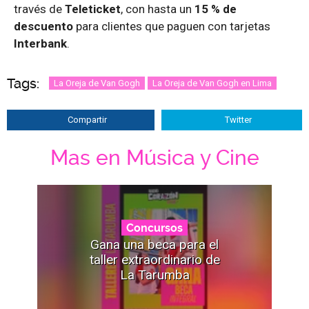
través de
Teleticket
, con hasta un
15 % de
descuento
para clientes que paguen con tarjetas
Interbank
.
Tags:
La Oreja de Van Gogh
La Oreja de Van Gogh en Lima
Compartir
Twitter
Mas en Música y Cine
Concursos
Gana una beca para el
taller extraordinario de
La Tarumba