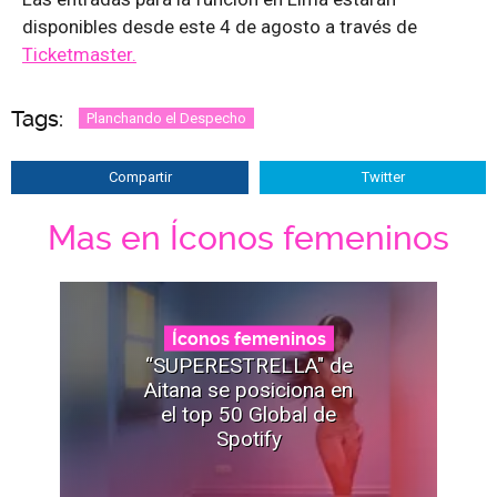
disponibles desde este 4 de agosto a través de
Ticketmaster.
Tags:
Planchando el Despecho
Compartir
Twitter
Mas en Íconos femeninos
Íconos femeninos
“SUPERESTRELLA" de
Aitana se posiciona en
el top 50 Global de
Spotify