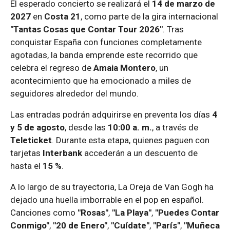
El esperado concierto se realizará el
14 de marzo de
2027
en
Costa 21
, como parte de la gira internacional
"Tantas Cosas que Contar Tour 2026"
. Tras
conquistar España con funciones completamente
agotadas, la banda emprende este recorrido que
celebra el regreso de
Amaia Montero
, un
acontecimiento que ha emocionado a miles de
seguidores alrededor del mundo.
Las entradas podrán adquirirse en preventa los días
4
y 5 de agosto
, desde las
10:00 a. m.
, a través de
Teleticket
. Durante esta etapa, quienes paguen con
tarjetas
Interbank
accederán a un descuento de
hasta el
15 %
.
A lo largo de su trayectoria, La Oreja de Van Gogh ha
dejado una huella imborrable en el pop en español.
Canciones como
"Rosas"
,
"La Playa"
,
"Puedes Contar
Conmigo"
,
"20 de Enero"
,
"Cuídate"
,
"París"
,
"Muñeca