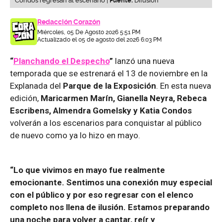
Condos regresan al escenario |
Fuente:
Difusión
Redacción Corazón
Miércoles, 05 De Agosto 2026 5:51 PM
Actualizado el 05 de agosto del 2026 6:03 PM
“
Planchando el Despecho
”
lanzó una nueva
temporada que se estrenará el 13 de noviembre en la
Explanada del
Parque de la Exposición
. En esta nueva
edición,
Maricarmen Marín, Gianella Neyra, Rebeca
Escribens, Almendra Gomelsky y Katia Condos
volverán a los escenarios para conquistar al público
de nuevo como ya lo hizo en mayo.
“Lo que vivimos en mayo fue realmente
emocionante. Sentimos una conexión muy especial
con el público y por eso regresar con el elenco
completo nos llena de ilusión. Estamos preparando
una noche para volver a cantar, reír y