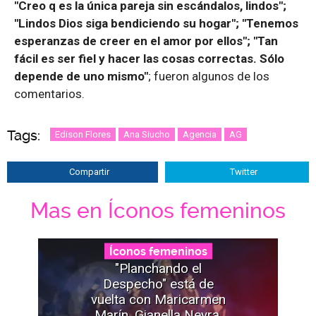
"Creo q es la única pareja sin escándalos, lindos";
"Lindos Dios siga bendiciendo su hogar"; "Tenemos
esperanzas de creer en el amor por ellos"; "Tan
fácil es ser fiel y hacer las cosas correctas. Sólo
depende de uno mismo"
; fueron algunos de los
comentarios.
Tags:
Edison Flores
Ana Siucho
Agencia
AG
Compartir
Twitter
Mas en Íconos femeninos
Íconos femeninos
"Planchando el
Despecho" está de
vuelta con Maricarmen
Marín, Gianella Neyra,