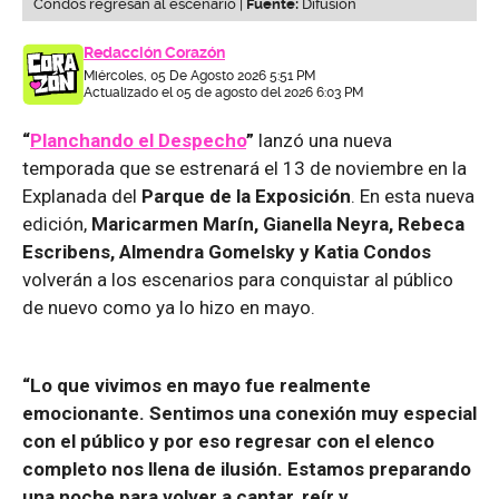
Condos regresan al escenario |
Fuente:
Difusión
Redacción Corazón
Miércoles, 05 De Agosto 2026 5:51 PM
Actualizado el 05 de agosto del 2026 6:03 PM
“
Planchando el Despecho
”
lanzó una nueva
temporada que se estrenará el 13 de noviembre en la
Explanada del
Parque de la Exposición
. En esta nueva
edición,
Maricarmen Marín, Gianella Neyra, Rebeca
Escribens, Almendra Gomelsky y Katia Condos
volverán a los escenarios para conquistar al público
de nuevo como ya lo hizo en mayo.
“Lo que vivimos en mayo fue realmente
emocionante. Sentimos una conexión muy especial
con el público y por eso regresar con el elenco
completo nos llena de ilusión. Estamos preparando
una noche para volver a cantar, reír y