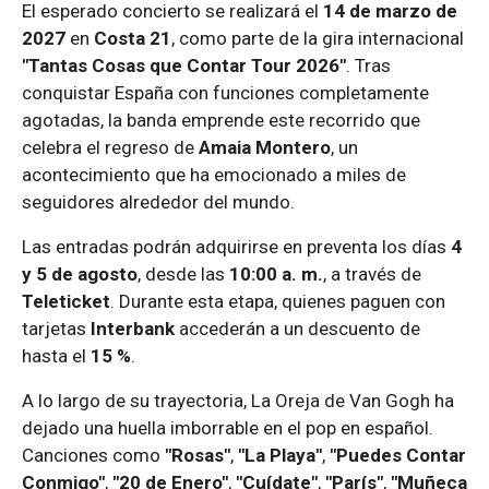
El esperado concierto se realizará el
14 de marzo de
2027
en
Costa 21
, como parte de la gira internacional
"Tantas Cosas que Contar Tour 2026"
. Tras
conquistar España con funciones completamente
agotadas, la banda emprende este recorrido que
celebra el regreso de
Amaia Montero
, un
acontecimiento que ha emocionado a miles de
seguidores alrededor del mundo.
Las entradas podrán adquirirse en preventa los días
4
y 5 de agosto
, desde las
10:00 a. m.
, a través de
Teleticket
. Durante esta etapa, quienes paguen con
tarjetas
Interbank
accederán a un descuento de
hasta el
15 %
.
A lo largo de su trayectoria, La Oreja de Van Gogh ha
dejado una huella imborrable en el pop en español.
Canciones como
"Rosas"
,
"La Playa"
,
"Puedes Contar
Conmigo"
,
"20 de Enero"
,
"Cuídate"
,
"París"
,
"Muñeca