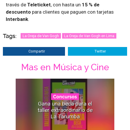
través de
Teleticket
, con hasta un
15 % de
descuento
para clientes que paguen con tarjetas
Interbank
.
Tags:
La Oreja de Van Gogh
La Oreja de Van Gogh en Lima
Compartir
Twitter
Mas en Música y Cine
Concursos
Gana una beca para el
taller extraordinario de
La Tarumba