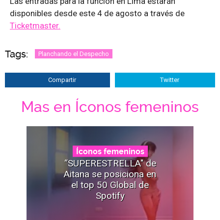
Las entradas para la función en Lima estarán
disponibles desde este 4 de agosto a través de
Ticketmaster.
Tags:
Planchando el Despecho
Compartir
Twitter
Mas en Íconos femeninos
Íconos femeninos
“SUPERESTRELLA" de
Aitana se posiciona en
el top 50 Global de
Spotify