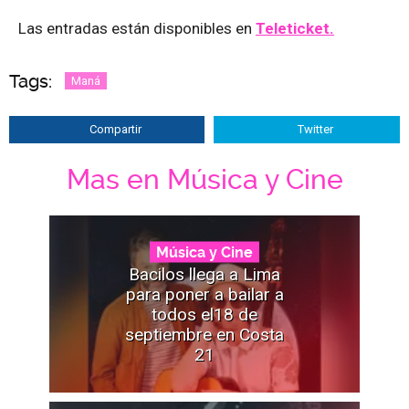
Las entradas están disponibles en
Teleticket.
Tags:
Maná
Compartir
Twitter
Mas en Música y Cine
Música y Cine
Bacilos llega a Lima
para poner a bailar a
todos el18 de
septiembre en Costa
21