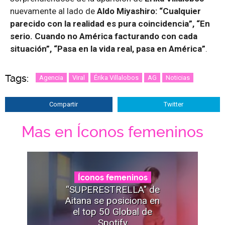
nuevamente al lado de
Aldo Miyashiro: “Cualquier
parecido con la realidad es pura coincidencia”,
“En
serio. Cuando no América facturando con cada
situación”, “Pasa en la vida real, pasa en América”
.
Tags:
Agencia
Viral
Érika Villalobos
AG
Noticias
Compartir
Twitter
Mas en Íconos femeninos
Íconos femeninos
“SUPERESTRELLA" de
Aitana se posiciona en
el top 50 Global de
Spotify