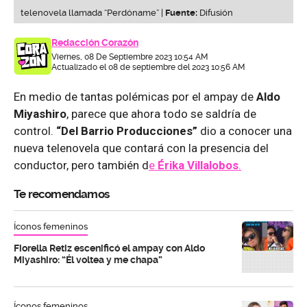
telenovela llamada “Perdóname” |
Fuente:
Difusión
Redacción Corazón
Viernes, 08 De Septiembre 2023 10:54 AM
Actualizado el 08 de septiembre del 2023 10:56 AM
En medio de tantas polémicas por el ampay de
Aldo
Miyashiro
, parece que ahora todo se saldría de
control.
“Del Barrio Producciones”
dio a conocer una
nueva telenovela que contará con la presencia del
conductor, pero también d
e
Érika Villalobos
.
Te recomendamos
Íconos femeninos
Fiorella Retiz escenificó el ampay con Aldo
Miyashiro: “Él voltea y me chapa”
Íconos femeninos