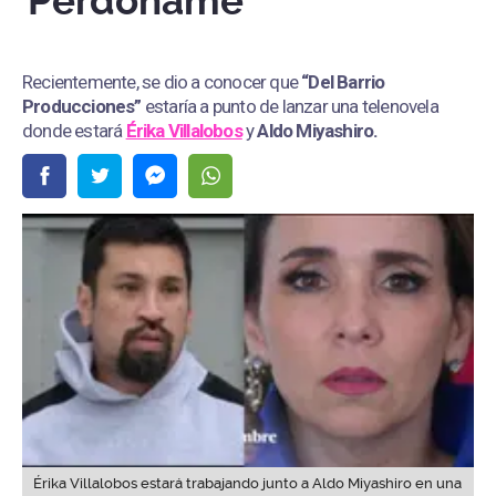
“Perdóname”
Recientemente, se dio a conocer que
“Del Barrio
Producciones”
estaría a punto de lanzar una telenovela
donde estará
Érika Villalobos
y
Aldo Miyashiro.
Érika Villalobos estará trabajando junto a Aldo Miyashiro en una