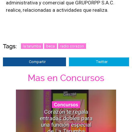
administrativa y comercial que GRUPORPP S.A.C.
realice, relacionadas a actividades que realiza.
Tags:
la tarumba
beca
radio corazon
Compartir
Twitter
Mas en Concursos
Concursos
Corazón te regala
entradas dobles para
una función especial
de La Tarumba