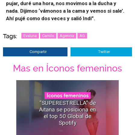
pujar, duré una hora, nos movimos a la ducha y
nada. Dijimos ‘vámonos a la cama y vemos si sale’.
Ahí pujé como dos veces y salió Indi”.
Tags:
Evaluna
Camilo
Agencia
AG
Compartir
Twitter
Mas en Íconos femeninos
Íconos femeninos
“SUPERESTRELLA" de
Aitana se posiciona en
el top 50 Global de
Spotify