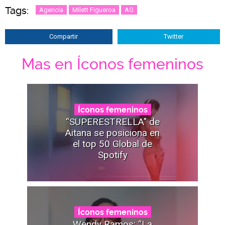
Tags:
Agencia
Milett Figueroa
AG
Compartir
Twitter
Mas en Íconos femeninos
Íconos femeninos
“SUPERESTRELLA" de
Aitana se posiciona en
el top 50 Global de
Spotify
Íconos femeninos
Wendy Ramos: “La