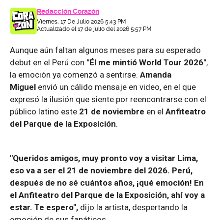
Redacción Corazón
Viernes, 17 De Julio 2026 5:43 PM
Actualizado el 17 de julio del 2026 5:57 PM
Aunque aún faltan algunos meses para su esperado
debut en el Perú con
"Él me mintió World Tour 2026"
,
la emoción ya comenzó a sentirse.
Amanda
Miguel
envió un cálido mensaje en video, en el que
expresó la ilusión que siente por reencontrarse con el
público latino este
21 de noviembre
en el
Anfiteatro
del Parque de la Exposición
.
"Queridos amigos, muy pronto voy a visitar Lima,
eso va a ser el 21 de noviembre del 2026. Perú,
después de no sé cuántos años, ¡qué emoción! En
el Anfiteatro del Parque de la Exposición, ahí voy a
estar. Te espero",
dijo la artista, despertando la
emoción de sus fanáticos.