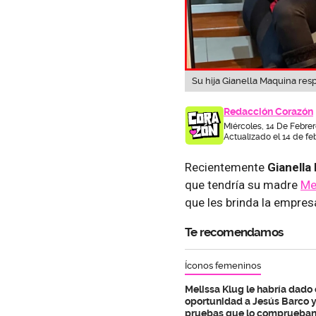
Su hija Gianella Maquina res
Redacción Corazón
Miércoles, 14 De Febre
Actualizado el 14 de fe
Recientemente
Gianella
que tendría su madre
Me
que les brinda la empre
Te recomendamos
Íconos femeninos
Melissa Klug le habría dado 
oportunidad a Jesús Barco 
pruebas que lo comprueba