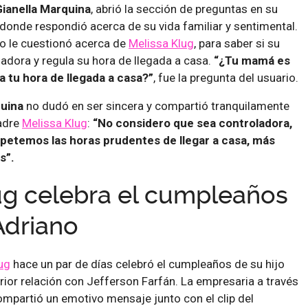
Gianella Marquina
, abrió la sección de preguntas en su
donde respondió acerca de su vida familiar y sentimental.
io le cuestionó acerca de
Melissa Klug
, para saber si su
adora y regula su hora de llegada a casa.
“¿Tu mamá es
 tu hora de llegada a casa?”
, fue la pregunta del usuario.
quina
no dudó en ser sincera y compartió tranquilamente
adre
Melissa Klug
:
“No considero que sea controladora,
spetemos las horas prudentes de llegar a casa, más
s”.
ug celebra el cumpleaños
Adriano
ug
hace un par de días celebró el cumpleaños de su hijo
erior relación con Jefferson Farfán. La empresaria a través
ompartió un emotivo mensaje junto con el clip del