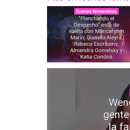
Íconos femeninos
"Planchando el
Despecho" está de
vuelta con Maricarmen
Marín, Gianella Neyra,
Rebeca Escribens,
Almendra Gomelsky y
Katia Condos
Wen
gente
la f