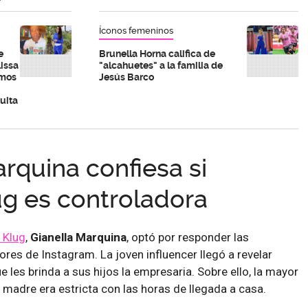
Íconos femeninos
e
Brunella Horna califica de
issa
"alcahuetes" a la familia de
emos
Jesús Barco
uita
rquina confiesa si
ug es controladora
 Klug
,
Gianella Marquina
, optó por responder las
res de Instagram. La joven influencer llegó a revelar
 les brinda a sus hijos la empresaria. Sobre ello, la mayor
u madre era estricta con las horas de llegada a casa.