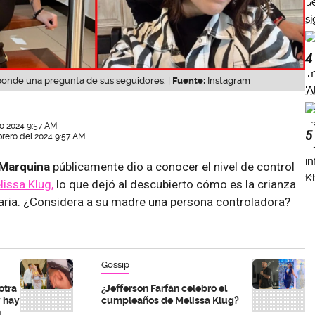
4
ponde una pregunta de sus seguidores. |
Fuente:
Instagram
ro 2024 9:57 AM
5
brero del 2024 9:57 AM
 Marquina
públicamente dio a conocer el nivel de control
lissa Klug,
lo que dejó al descubierto cómo es la crianza
saria. ¿Considera a su madre una persona controladora?
Gossip
otra
¿Jefferson Farfán celebró el
y hay
cumpleaños de Melissa Klug?
n