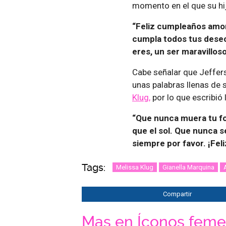
momento en el que su hij
“Feliz cumpleaños amor 
cumpla todos tus deseo
eres, un ser maravillos
Cabe señalar que Jeffers
unas palabras llenas de 
Klug,
por lo que escribió 
“Que nunca muera tu for
que el sol. Que nunca s
siempre por favor. ¡Fel
Tags:
Melissa Klug
Gianella Marquina
Compartir
Mas en Íconos feme