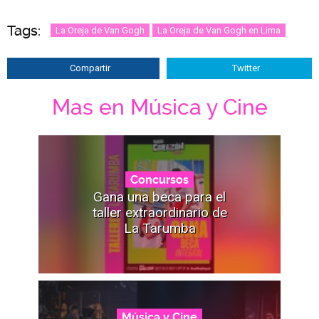
Tags:
La Oreja de Van Gogh
La Oreja de Van Gogh en Lima
Compartir
Twitter
Mas en Música y Cine
Concursos
Gana una beca para el
taller extraordinario de
La Tarumba
Música y Cine