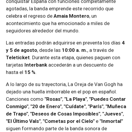
conquistar España con funciones completamente
agotadas, la banda emprende este recorrido que
celebra el regreso de
Amaia Montero
, un
acontecimiento que ha emocionado a miles de
seguidores alrededor del mundo.
Las entradas podrán adquirirse en preventa los días
4
y 5 de agosto
, desde las
10:00 a. m.
, a través de
Teleticket
. Durante esta etapa, quienes paguen con
tarjetas
Interbank
accederán a un descuento de
hasta el
15 %
.
A lo largo de su trayectoria, La Oreja de Van Gogh ha
dejado una huella imborrable en el pop en español.
Canciones como
"Rosas"
,
"La Playa"
,
"Puedes Contar
Conmigo"
,
"20 de Enero"
,
"Cuídate"
,
"París"
,
"Muñeca
de Trapo"
,
"Deseos de Cosas Imposibles"
,
"Jueves"
,
"El Último Vals"
,
"Cometas por el Cielo"
e
"Inmortal"
siguen formando parte de la banda sonora de