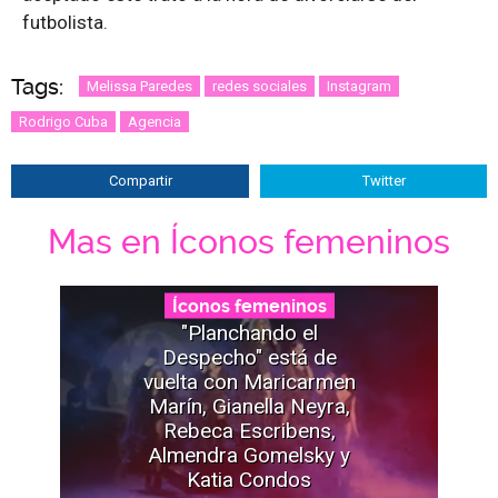
futbolista.
Tags:
Melissa Paredes
redes sociales
Instagram
Rodrigo Cuba
Agencia
Compartir
Twitter
Mas en Íconos femeninos
Íconos femeninos
"Planchando el
Despecho" está de
vuelta con Maricarmen
Marín, Gianella Neyra,
Rebeca Escribens,
Almendra Gomelsky y
Katia Condos