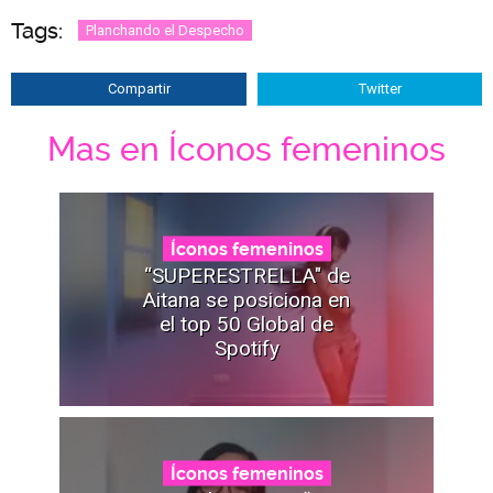
Tags:
Planchando el Despecho
Compartir
Twitter
Mas en Íconos femeninos
Íconos femeninos
“SUPERESTRELLA" de
Aitana se posiciona en
el top 50 Global de
Spotify
Íconos femeninos