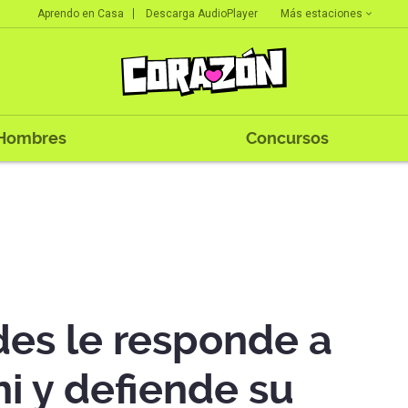
Más estaciones
Aprendo en Casa
Descarga AudioPlayer
Hombres
Concursos
des le responde a
ni y defiende su