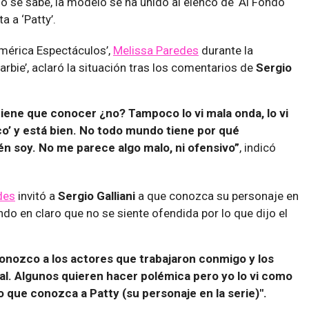
o se sabe, la modelo se ha unido al elenco de ‘Al Fondo
a a ‘Patty’.
América Espectáculos’,
Melissa Paredes
durante la
Barbie’, aclaró la situación tras los comentarios de
Sergio
iene que conocer ¿no? Tampoco lo vi mala onda, lo vi
o’ y está bien. No todo mundo tiene por qué
n soy. No me parece algo malo, ni ofensivo”
, indicó
des
invitó a
Sergio Galliani
a
que conozca su personaje en
ando en claro que no se siente ofendida por lo que dijo el
conozco a los actores que trabajaron conmigo y los
al. Algunos quieren hacer polémica pero yo lo vi como
 que conozca a Patty (su personaje en la serie)".