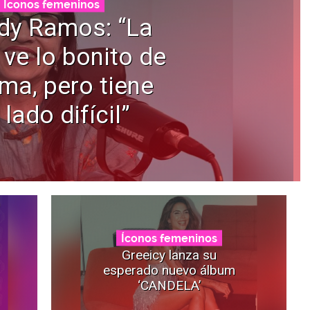
Íconos femeninos
dy Ramos: “La
 ve lo bonito de
ama, pero tiene
 lado difícil”
Íconos femeninos
Greeicy lanza su
esperado nuevo álbum
‘CANDELA’