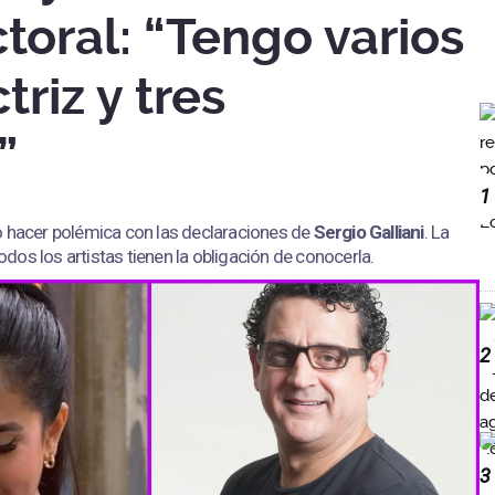
ctoral: “Tengo varios
riz y tres
”
1
o hacer polémica con las declaraciones de
Sergio Galliani
. La
os los artistas tienen la obligación de conocerla.
2
3