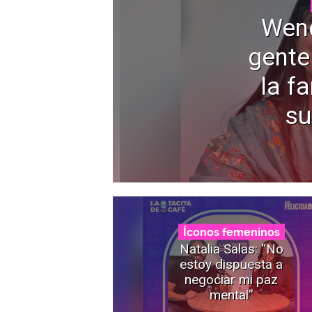
Wen
gente
la f
su
Íconos femeninos
Natalia Salas: “No
estoy dispuesta a
negociar mi paz
mental”