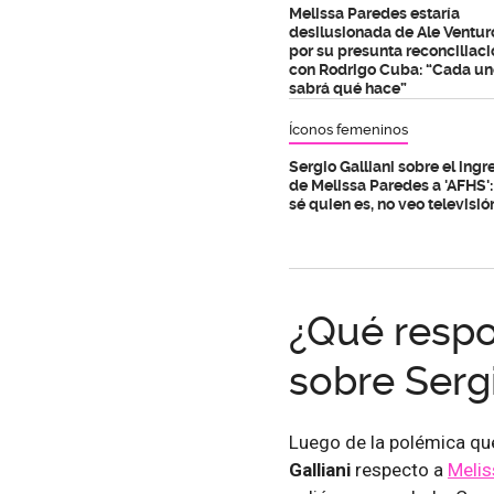
Melissa Paredes estaría
desilusionada de Ale Ventur
por su presunta reconciliaci
con Rodrigo Cuba: “Cada un
sabrá qué hace”
Íconos femeninos
Sergio Galliani sobre el ingr
de Melissa Paredes a 'AFHS'
sé quien es, no veo televisió
¿Qué respo
sobre Sergi
Luego de la polémica qu
Galliani
respecto a
Melis