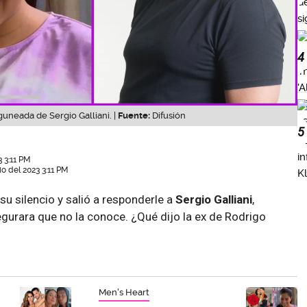
4
guneada de Sergio Galliani. |
Fuente:
Difusión
5
3 3:11 PM
io del 2023 3:11 PM
u silencio y salió a responderle a
Sergio Galliani
,
gurara que no la conoce. ¿Qué dijo la ex de Rodrigo
Men's Heart