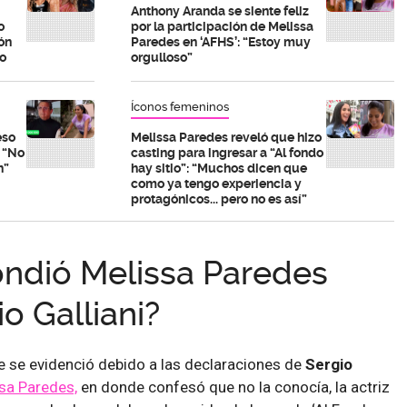
Anthony Aranda se siente feliz
o
por la participación de Melissa
ón
Paredes en ‘AFHS’: “Estoy muy
o
orgulloso”
Íconos femeninos
eso
Melissa Paredes reveló que hizo
: “No
casting para ingresar a “Al fondo
n”
hay sitio”: “Muchos dicen que
como ya tengo experiencia y
protagónicos... pero no es así”
ndió Melissa Paredes
o Galliani?
e se evidenció debido a las declaraciones de
Sergio
sa Paredes,
en donde confesó que no la conocía, la actriz