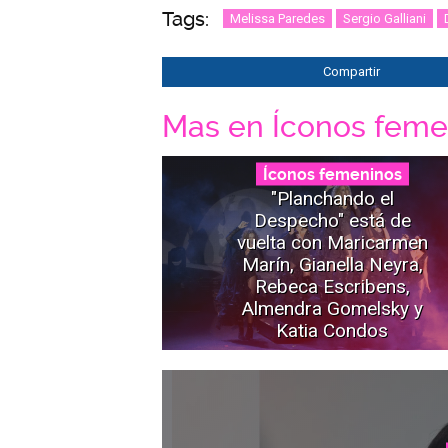
Tags:
Melissa Paredes
Sergio Galliani
Compartir
Mas en Íconos feme
Íconos femeninos
"Planchando el
Despecho" está de
vuelta con Maricarmen
Marín, Gianella Neyra,
Rebeca Escribens,
Almendra Gomelsky y
Katia Condos