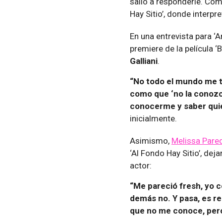
salió a responderle. Com
Hay Sitio’, donde interpret
En una entrevista para ‘
premiere de la película ‘
Galliani
.
“No todo el mundo me t
como que ‘no la conozc
conocerme y saber quié
inicialmente.
Asimismo,
Melissa Pare
‘Al Fondo Hay Sitio’, dej
actor:
“Me pareció fresh, yo 
demás no. Y pasa, es re
que no me conoce, pero