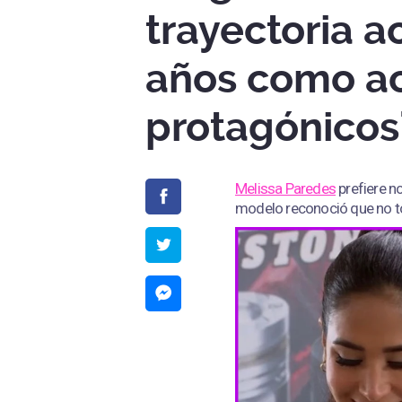
trayectoria a
años como act
protagónicos
Melissa Paredes
prefiere n
modelo reconoció que no tod