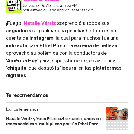
Jueves, 18 De Abril 2024 11:09 AM
Actualizado el 18 de abril del 2024 11:12 AM
¡Fuego!
Natalie Vértiz
sorprendió a todos sus
seguidores
al publicar una peculiar historia en su
cuenta de
Instagram
, la cual para muchos fue una
indirecta
para
Ethel Pozo
. La
exreina de belleza
aprovechó su polémica con la conductora de
‘América Hoy’
para, supuestamente, enviarle una
‘
chiquita
’ que desató la ‘
locura
’ en las
plataformas
digitales
.
Te recomendamos
Íconos femeninos
Natalie Vértiz y Yaco Eskenazi se lucen juntos en
redes sociales y 'multiplican por 0' a Ethel Pozo