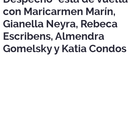
con Maricarmen Marín,
Gianella Neyra, Rebeca
Escribens, Almendra
Gomelsky y Katia Condos
“
Planchando el Despecho
” regresa a Lima el
13 de
noviembre
. Las entradas estarán a la venta desde este 4
de agosto a través de
Ticketmaster.