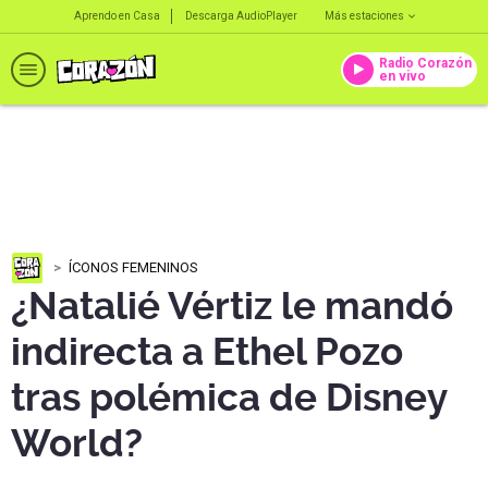
Aprendo en Casa
Descarga AudioPlayer
Más estaciones
Radio Corazón
en vivo
ÍCONOS FEMENINOS
¿Natalié Vértiz le mandó
indirecta a Ethel Pozo
tras polémica de Disney
World?