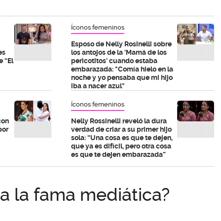
Íconos femeninos
Esposo de Nelly Rosinelli sobre
es
los antojos de la 'Mamá de los
e “El
pericotitos' cuando estaba
embarazada: "Comía hielo en la
noche y yo pensaba que mi hijo
iba a nacer azul"
Íconos femeninos
con
Nelly Rossinelli reveló la dura
por
verdad de criar a su primer hijo
sola: “Una cosa es que te dejen,
que ya es difícil, pero otra cosa
es que te dejen embarazada”
a la fama mediática?