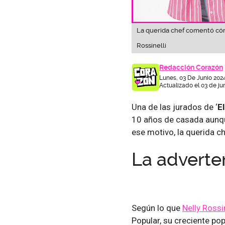
La querida chef comentó cóm
Rossinelli
Redacción Corazón
Lunes, 03 De Junio 202
Actualizado el 03 de ju
Una de las jurados de ‘
E
10 años de casada aunqu
ese motivo, la querida c
La adverte
Según lo que
Nelly Rossin
Popular, su creciente p