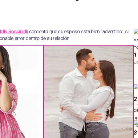
elly Rossinelli
comentó que su esposo está bien “advertido”, si
nable error dentro de su relación.
1
2
3