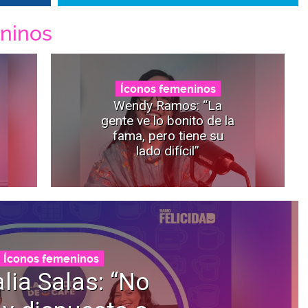
ninos
Íconos femeninos
Wendy Ramos: “La
gente ve lo bonito de la
fama, pero tiene su
lado difícil”
Íconos femeninos
lia Salas: “No