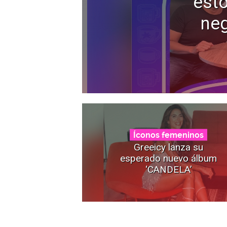
esto
neg
Íconos femeninos
Greeicy lanza su
esperado nuevo álbum
‘CANDELA’