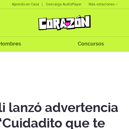
Más estaciones
Aprendo en Casa
Descarga AudioPlayer
Hombres
Concursos
li lanzó advertencia
“Cuidadito que te