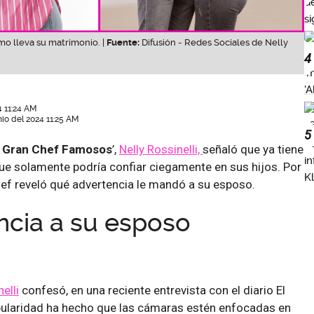
o lleva su matrimonio. |
Fuente:
Difusión - Redes Sociales de Nelly
4
4 11:24 AM
nio del 2024 11:25 AM
5
l Gran Chef Famosos
’,
Nelly Rossinelli,
señaló que ya tiene
e solamente podría confiar ciegamente en sus hijos. Por
hef reveló qué advertencia le mandó a su esposo.
ncia a su esposo
elli
confesó, en una reciente entrevista con el diario El
opularidad ha hecho que las cámaras estén enfocadas en