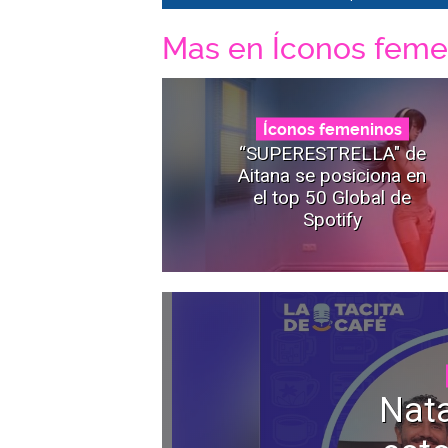
Mas en Íconos feme
Íconos femeninos
“SUPERESTRELLA" de
Aitana se posiciona en
el top 50 Global de
Spotify
Nata