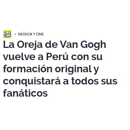
MÚSICA Y CINE
La Oreja de Van Gogh
vuelve a Perú con su
formación original y
conquistará a todos sus
fanáticos
La Oreja de Van Gogh
vuelve a Lima el
14 de marzo
de
2027
en
Costa 21
, con su formación original para
reencontrarse con sus fans.