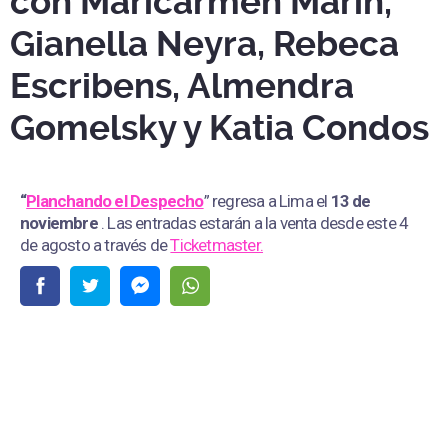
con Maricarmen Marín,
Gianella Neyra, Rebeca
Escribens, Almendra
Gomelsky y Katia Condos
“
Planchando el Despecho
” regresa a Lima el
13 de
noviembre
. Las entradas estarán a la venta desde este 4
de agosto a través de
Ticketmaster.