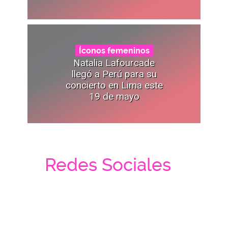
Íconos femeninos
Natalia Lafourcade
llegó a Perú para su
concierto en Lima este
19 de mayo
Redes Sociales