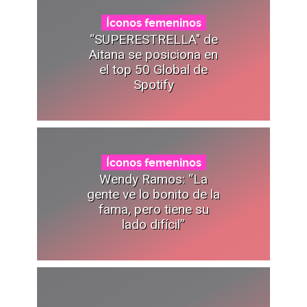
Íconos femeninos
“SUPERESTRELLA" de
Aitana se posiciona en
el top 50 Global de
Spotify
Íconos femeninos
Wendy Ramos: “La
gente ve lo bonito de la
fama, pero tiene su
lado difícil”