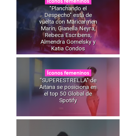
Íconos femeninos
"Planchando el
Despecho" está de
vuelta con Maricarmen
Marín, Gianella Neyra,
Rebeca Escribens,
Almendra Gomelsky y
Katia Condos
Íconos femeninos
“SUPERESTRELLA" de
Aitana se posiciona en
el top 50 Global de
Spotify