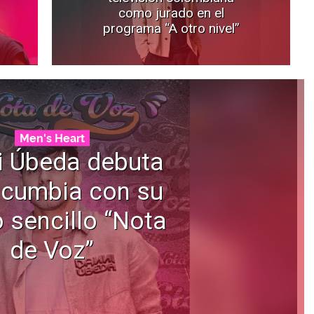
como jurado en el
programa “A otro nivel”
Men's Heart
i Úbeda debuta
 cumbia con su
 sencillo “Nota
de Voz”