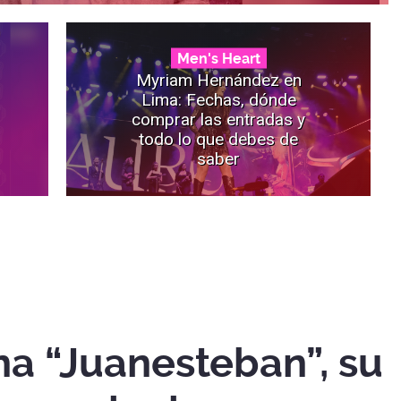
Men's Heart
Myriam Hernández en
Lima: Fechas, dónde
comprar las entradas y
todo lo que debes de
saber
na “Juanesteban”, su