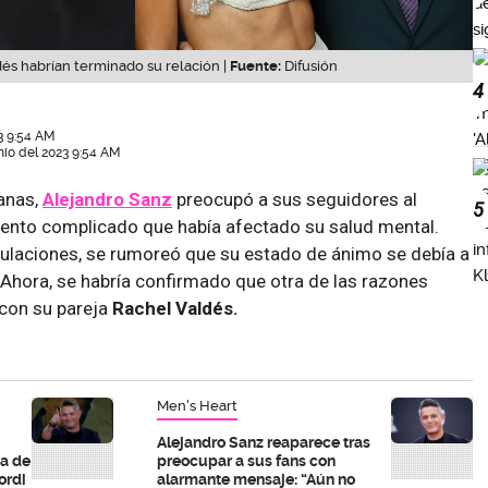
és habrían terminado su relación |
Fuente:
Difusión
4
3 9:54 AM
nio del 2023 9:54 AM
anas,
Alejandro Sanz
preocupó a sus seguidores al
5
mento complicado que había afectado su salud mental.
ulaciones, se rumoreó que su estado de ánimo se debía a
hora, se habría confirmado que otra de las razones
 con su pareja
Rachel Valdés.
Men's Heart
Alejandro Sanz reaparece tras
ma de
preocupar a sus fans con
ordi
alarmante mensaje: “Aún no