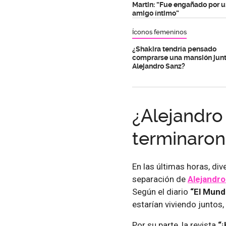
Martin: “Fue engañado por 
amigo íntimo”
Íconos femeninos
¿Shakira tendría pensado
comprarse una mansión junt
Alejandro Sanz?
¿Alejandro
terminaron
En las últimas horas, d
separación de
Alejandro
Según el diario
“El Mund
estarían viviendo juntos,
Por su parte, la revista
“¡