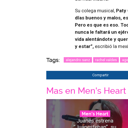
Su colega musical,
Paty
días buenos y malos, e
Pero es que es eso. To
nunca le faltará un ejé
vida alentándote y que
y estar”,
escribió la mex
Tags:
alejandro sanz
rachel valdes
age
Compartir
Mas en Men's Heart
Men's Heart
Juanes estrena
“Juanesteban”, su