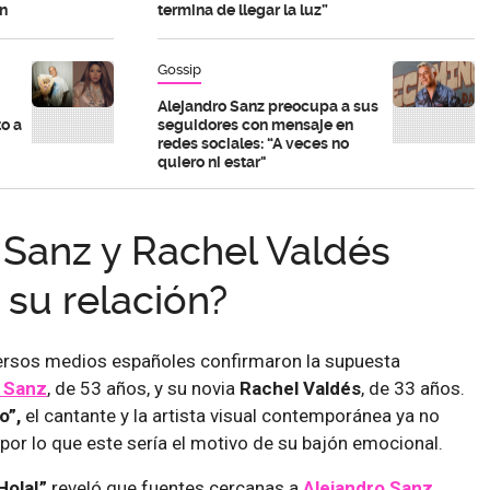
un
termina de llegar la luz”
Gossip
Alejandro Sanz preocupa a sus
o a
seguidores con mensaje en
redes sociales: “A veces no
quiero ni estar"
 Sanz y Rachel Valdés
 su relación?
iversos medios españoles confirmaron la supuesta
 San
z
, de 53 años, y su novia
Rachel Valdés
, de 33 años.
o”,
el cantante y la artista visual contemporánea ya no
 por lo que este sería el motivo de su bajón emocional.
Hola!”
reveló que fuentes cercanas a
Alejandro San
z