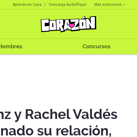
Más estaciones
Aprendo en Casa
Descarga AudioPlayer
Hombres
Concursos
nz y Rachel Valdés
nado su relación,