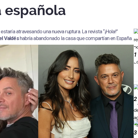
 española
estaría atravesando una nueva ruptura. La revista “¡Hola!”
el Valdés
habría abandonado la casa que compartían en España.
1
2
3