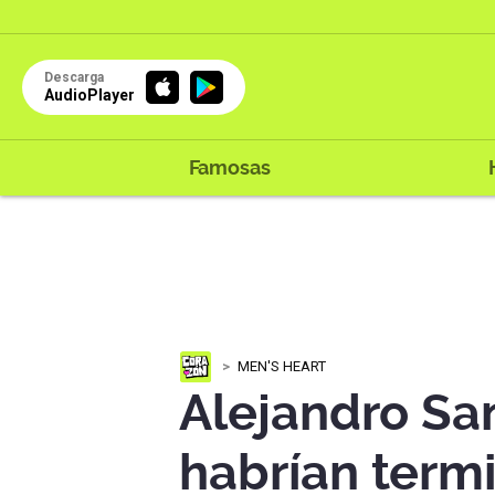
Descarga
AudioPlayer
Famosas
MEN'S HEART
Alejandro Sa
habrían termi