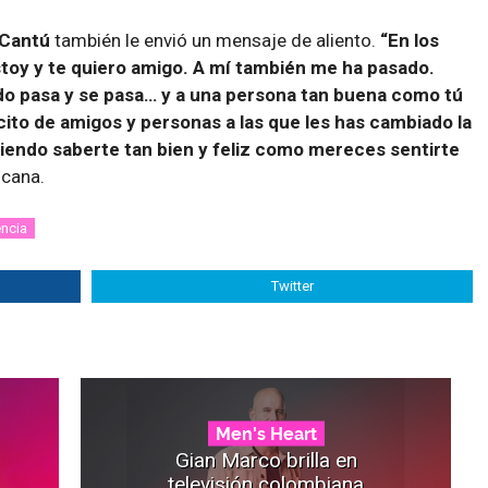
 Cantú
también le envió un mensaje de aliento.
“En los
stoy y te quiero amigo. A mí también me ha pasado.
do pasa y se pasa… y a una persona tan buena como tú
rcito de amigos y personas a las que les has cambiado la
riendo saberte tan bien y feliz como mereces sentirte
icana.
ncia
Twitter
Men's Heart
Gian Marco brilla en
televisión colombiana