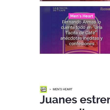
Men's Heart
Fernando Armas lo
cuenta todo en “Una
Tacita de Café”:
anécdotas inéditas y
confesiones
MEN'S HEART
Juanes estre