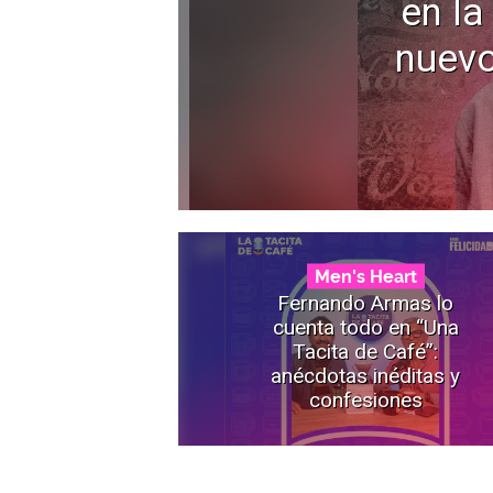
en la
nuevo
Men's Heart
Fernando Armas lo
cuenta todo en “Una
Tacita de Café”:
anécdotas inéditas y
confesiones