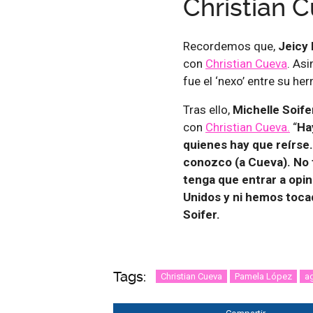
Christian 
Recordemos que,
Jeicy
con
Christian Cueva
. As
fue el ‘nexo’ entre su he
Tras ello,
Michelle Soife
con
Christian Cueva.
“
Ha
quienes hay que reírse
conozco (a Cueva). No 
tenga que entrar a opin
Unidos y ni hemos toca
Soifer.
Tags:
Christian Cueva
Pamela López
a