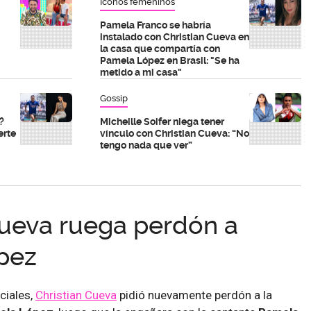
Íconos femeninos
Pamela Franco se habría
instalado con Christian Cueva en
la casa que compartía con
Pamela López en Brasil: "Se ha
metido a mi casa"
Gossip
?
Micheille Soifer niega tener
erte
vínculo con Christian Cueva: “No
tengo nada que ver”
Cueva ruega perdón a
pez
ciales,
Christian Cueva
pidió nuevamente perdón a la