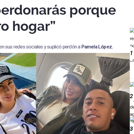
perdonarás porque
ro hogar”
en sus redes sociales y suplicó perdón a
Pamela López.
1
2
3