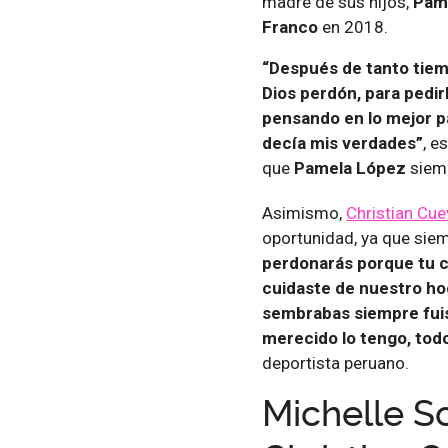
madre de sus hijos,
Pam
Franco
en 2018.
“Después de tanto tiem
Dios perdón, para pedirl
pensando en lo mejor pa
decía mis verdades”
, e
que
Pamela López
siemp
Asimismo,
Christian Cu
oportunidad, ya que siem
perdonarás porque tu c
cuidaste de nuestro hog
sembrabas siempre fuis
merecido lo tengo, todo
deportista peruano.
Michelle So