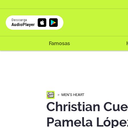
Descarga
AudioPlayer
Famosas
MEN'S HEART
Christian Cu
Pamela López 