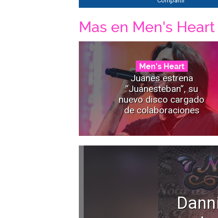
Compartir
Mas en Men's Heart
Men's Heart
Juanes estrena
“Juanesteban”, su
nuevo disco cargado
de colaboraciones
Dann