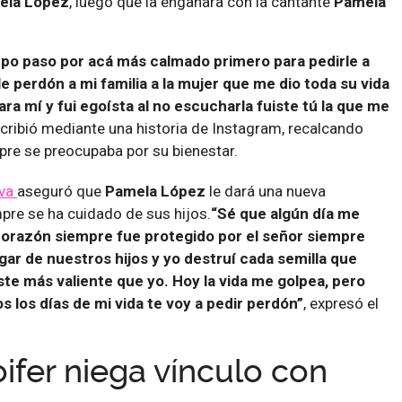
ela López
, luego que la engañara con la cantante
Pamela
po paso por acá más calmado primero para pedirle a
e perdón a mi familia a la mujer que me dio toda su vida
ra mí y fui egoísta al no escucharla fuiste tú la que me
scribió mediante una historia de Instagram, recalcando
re se preocupaba por su bienestar.
eva
aseguró que
Pamela López
le dará una nueva
pre se ha cuidado de sus hijos.
“Sé que algún día me
orazón siempre fue protegido por el señor siempre
ar de nuestros hijos y yo destruí cada semilla que
te más valiente que yo. Hoy la vida me golpea, pero
s los días de mi vida te voy a pedir perdón”
, expresó el
ifer niega vínculo con