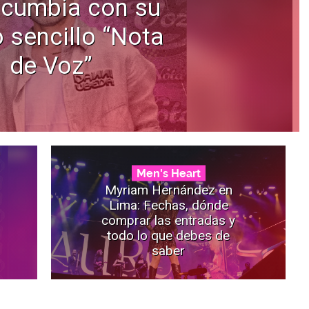
 cumbia con su
 sencillo “Nota
de Voz”
Men's Heart
Myriam Hernández en
Lima: Fechas, dónde
comprar las entradas y
todo lo que debes de
saber