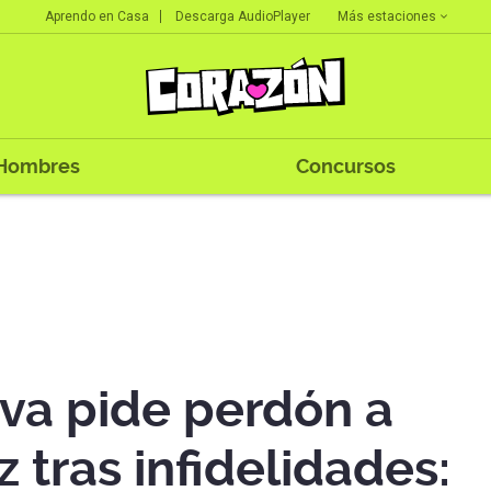
Más estaciones
Aprendo en Casa
Descarga AudioPlayer
Hombres
Concursos
eva pide perdón a
tras infidelidades: