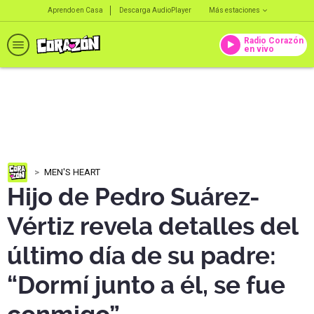
Aprendo en Casa
Descarga AudioPlayer
Más estaciones
Radio Corazón
en vivo
MEN'S HEART
Hijo de Pedro Suárez-
Vértiz revela detalles del
último día de su padre:
“Dormí junto a él, se fue