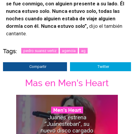
se fue conmigo, con alguien presente a su lado. Él
nunca estuvo solo. Nunca estuvo solo, todas las
noches cuando alguien estaba de viaje alguien
dormía con él. Nunca estuvo solo”,
dijo el también
cantante.
Tags:
pedro suarez vertiz
agencia
ag
Compartir
Twitter
Mas en Men's Heart
Men's Heart
Juanes estrena
“Juanesteban”, su
nuevo disco cargado