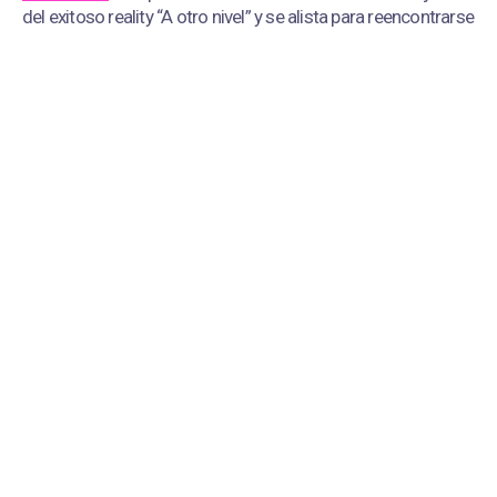
del exitoso reality “A otro nivel” y se alista para reencontrarse
con su público en Perú en una gira nacional.
Gian Marco brilla en televisión colombiana como jurado en el
programa “A otro nivel” |
Fuente:
Difusión
Redacción Corazón