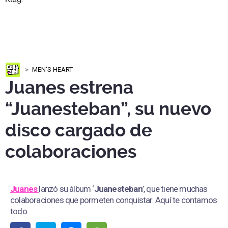
MEN'S HEART
Juanes estrena
“Juanesteban”, su nuevo
disco cargado de
colaboraciones
Juanes
lanzó su álbum ‘
Juanesteban
’, que tiene muchas
colaboraciones que pormeten conquistar. Aquí te contamos
todo.