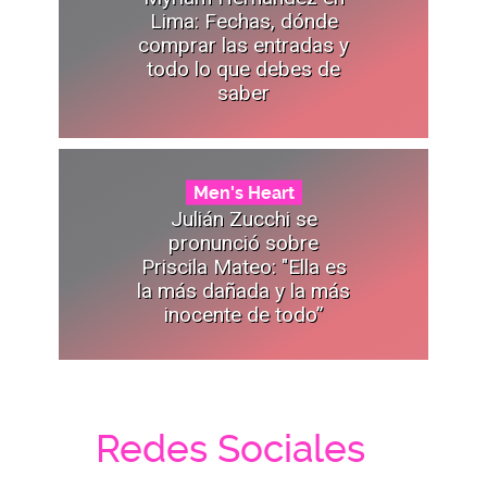
Lima: Fechas, dónde
comprar las entradas y
todo lo que debes de
saber
Men's Heart
Julián Zucchi se
pronunció sobre
Priscila Mateo: "Ella es
la más dañada y la más
inocente de todo”
Redes Sociales