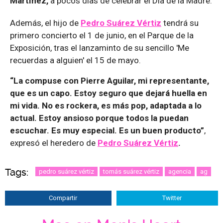
Martínez,
a pocos días de celebrar el Día de la Madre.
Además, el hijo de
Pedro Suárez Vértiz
tendrá su
primero concierto el 1 de junio, en el Parque de la
Exposición, tras el lanzaminto de su sencillo 'Me
recuerdas a alguien' el 15 de mayo.
“La compuse con Pierre Aguilar, mi representante,
que es un capo. Estoy seguro que dejará huella en
mi vida. No es rockera, es más pop, adaptada a lo
actual. Estoy ansioso porque todos la puedan
escuchar. Es muy especial. Es un buen producto”
,
expresó el heredero de
Pedro Suárez Vértiz
.
Tags:
pedro suárez vértiz
tomás suárez vértiz
agencia
ag
Compartir
Twitter