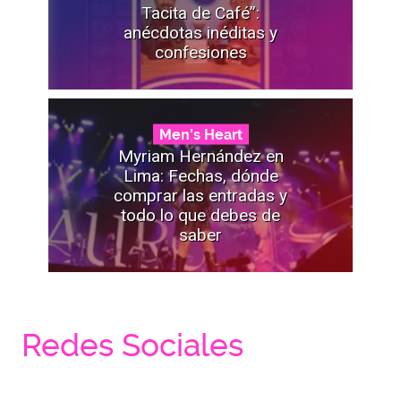
Tacita de Café”:
anécdotas inéditas y
confesiones
Men's Heart
Myriam Hernández en
Lima: Fechas, dónde
comprar las entradas y
todo lo que debes de
saber
Redes Sociales