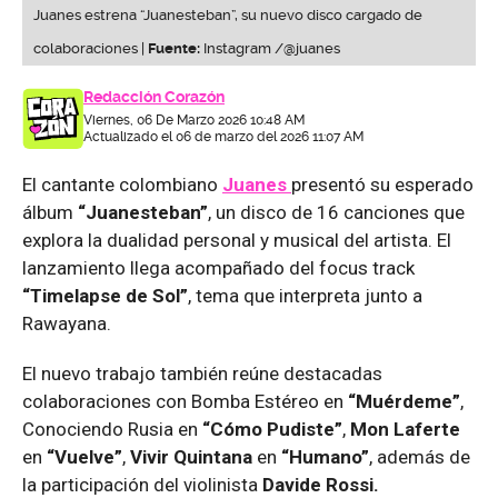
Juanes estrena “Juanesteban”, su nuevo disco cargado de
colaboraciones |
Fuente:
Instagram /@juanes
Redacción Corazón
Viernes, 06 De Marzo 2026 10:48 AM
Actualizado el 06 de marzo del 2026 11:07 AM
El cantante colombiano
Juanes
presentó su esperado
álbum
“Juanesteban”
, un disco de 16 canciones que
explora la dualidad personal y musical del artista. El
lanzamiento llega acompañado del focus track
“Timelapse de Sol”
, tema que interpreta junto a
Rawayana.
El nuevo trabajo también reúne destacadas
colaboraciones con Bomba Estéreo en
“Muérdeme”
,
Conociendo Rusia en
“Cómo Pudiste”
,
Mon Laferte
en
“Vuelve”
,
Vivir Quintana
en
“Humano”
, además de
la participación del violinista
Davide Rossi.