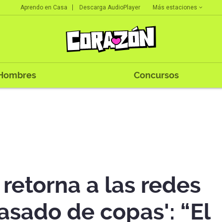
Más estaciones
Aprendo en Casa
Descarga AudioPlayer
Hombres
Concursos
 retorna a las redes
pasado de copas': “El