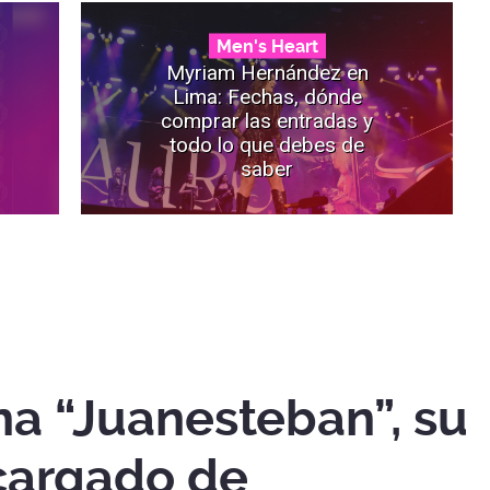
Men's Heart
Myriam Hernández en
Lima: Fechas, dónde
comprar las entradas y
todo lo que debes de
saber
na “Juanesteban”, su
cargado de