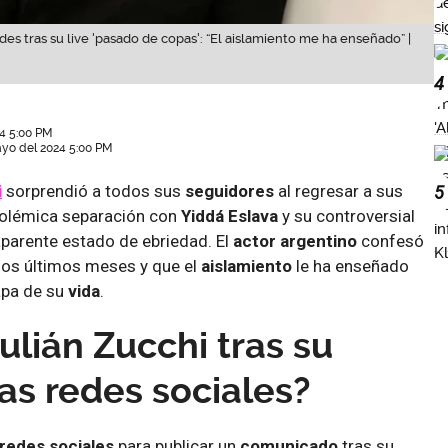
edes tras su live 'pasado de copas': “El aislamiento me ha enseñado” |
4
4 5:00 PM
ayo del 2024 5:00 PM
i
sorprendió a todos sus
seguidores
al regresar a sus
5
polémica separación con
Yiddá Eslava
y su controversial
 aparente estado de ebriedad. El
actor argentino
confesó
los últimos meses y que el
aislamiento
le ha enseñado
apa de su
vida
.
ulián Zucchi tras su
las redes sociales?
redes sociales
para publicar un
comunicado
tras su