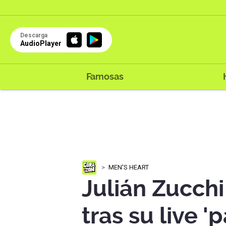
Descarga
AudioPlayer
Famosas
MEN'S HEART
Julián Zucchi
tras su live '