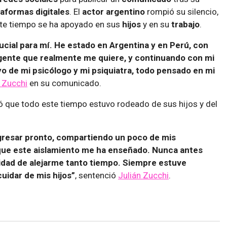
taformas digitales
. El
actor argentino
rompió su silencio,
te tiempo se ha apoyado en sus
hijos
y en su
trabajo
.
ucial para mí. He estado en Argentina y en Perú, con
 gente que realmente me quiere, y continuando con mi
o de mi psicólogo y mi psiquiatra, todo pensado en mi
n Zucchi
en su comunicado.
eló que todo este tiempo estuvo rodeado de sus hijos y del
gresar pronto, compartiendo un poco de mis
 que este aislamiento me ha enseñado. Nunca antes
nidad de alejarme tanto tiempo. Siempre estuve
cuidar de mis hijos”
, sentenció
Julián Zucchi
.