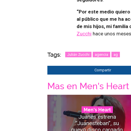
“Por este medio quiero 
al público que me ha ac
de mis hijos, mi famili
Zucchi
hace unos meses
Tags:
Julián Zucchi
agencia
ag
Compartir
Mas en Men's Heart
Men's Heart
Juanes estrena
“Juanesteban”, su
nuevo disco cargado