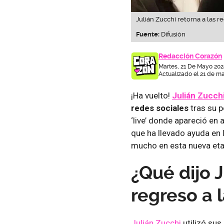
Julián Zucchi retorna a las r
Fuente:
Difusión
Redacción Corazón
Martes, 21 De Mayo 202
Actualizado el 21 de m
¡Ha vuelto!
Julián Zucch
redes sociales
tras su 
‘live’ donde apareció en
que ha llevado ayuda en 
mucho en esta nueva et
¿Qué dijo J
regreso a 
Julián Zucchi
utilizó sus