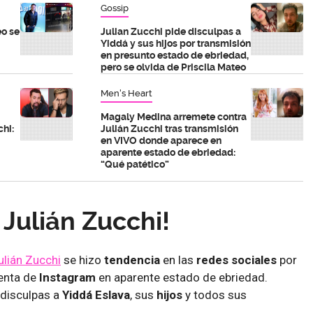
Gossip
eo se
Julian Zucchi pide disculpas a
Yiddá y sus hijos por transmisión
en presunto estado de ebriedad,
pero se olvida de Priscila Mateo
Men's Heart
Magaly Medina arremete contra
chi:
Julián Zucchi tras transmisión
en VIVO donde aparece en
aparente estado de ebriedad:
“Qué patético”
e Julián Zucchi!
ulián Zucchi
se hizo
tendencia
en las
redes sociales
por
uenta de
Instagram
en aparente estado de ebriedad.
 disculpas a
Yiddá Eslava
, sus
hijos
y todos sus