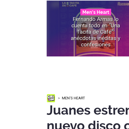
Men's Heart
Fernando Armas lo
cuenta todo en “Una
Tacita de Café”:
anécdotas inéditas y
confesiones
MEN'S HEART
Juanes estre
nuevo disco 