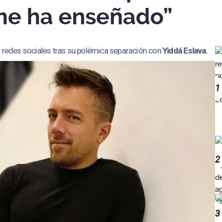
me ha enseñado”
s redes sociales tras su polémica separación con
Yiddá Eslava.
1
2
3