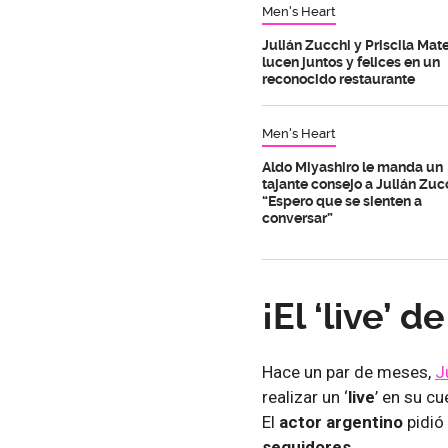
Men's Heart
Julián Zucchi y Priscila Mat
lucen juntos y felices en un
reconocido restaurante
Men's Heart
Aldo Miyashiro le manda un
tajante consejo a Julián Zuc
“Espero que se sienten a
conversar”
¡El ‘live’ d
Hace un par de meses,
J
realizar un ‘
live
’ en su c
El
actor argentino
pidió
seguidores
.