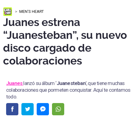
MEN'S HEART
Juanes estrena
“Juanesteban”, su nuevo
disco cargado de
colaboraciones
Juanes
lanzó su álbum ‘
Juanesteban
’, que tiene muchas
colaboraciones que pormeten conquistar. Aquí te contamos
todo.