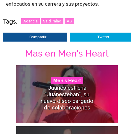
enfocados en su carrera y sus proyectos.
Tags:
Agencia
Said Palao
AG
Compartir
Twitter
Mas en Men's Heart
Men's Heart
Juanes estrena
“Juanesteban”, su
nuevo disco cargado
de colaboraciones