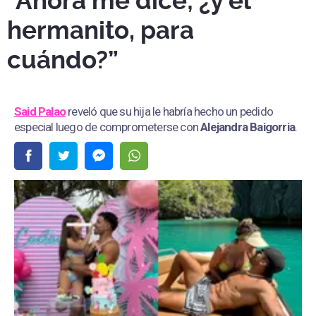
"Ahora me dice; ¿y el
hermanito, para
cuándo?”
Said Palao
reveló que su hija le habría hecho un pedido
especial luego de comprometerse con
Alejandra Baigorria
.