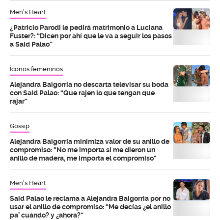
Men's Heart
¿Patricio Parodi le pedirá matrimonio a Luciana
Fuster?: “Dicen por ahí que le va a seguir los pasos
a Said Palao”
Íconos femeninos
Alejandra Baigorria no descarta televisar su boda
con Said Palao: “Que rajen lo que tengan que
rajar”
Gossip
Alejandra Baigorria minimiza valor de su anillo de
compromiso: "No me importa si me dieron un
anillo de madera, me importa el compromiso"
Men's Heart
Said Palao le reclama a Alejandra Baigorria por no
usar el anillo de compromiso: “Me decías ¿el anillo
pa’ cuándo? y ¿ahora?”