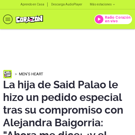
Aprendo en Casa
Descarga AudioPlayer
Más estaciones
Radio Corazón
en vivo
MEN'S HEART
La hija de Said Palao le
hizo un pedido especial
tras su compromiso con
Alejandra Baigorria: