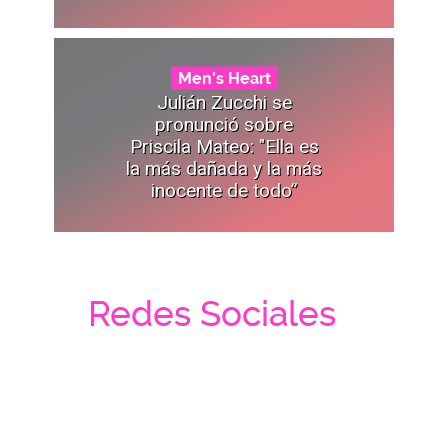
Men's Heart
Julián Zucchi se
pronunció sobre
Priscila Mateo: "Ella es
la más dañada y la más
inocente de todo”
Redes Sociales