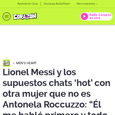
Aprendo en Casa
Descarga AudioPlayer
Más estaciones
Radio Corazón
en vivo
MEN'S HEART
Lionel Messi y los
supuestos chats ‘hot’ con
otra mujer que no es
Antonela Roccuzzo: “Él