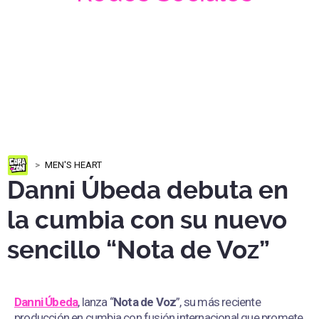
MEN'S HEART
Danni Úbeda debuta en
la cumbia con su nuevo
sencillo “Nota de Voz”
Danni Úbeda
, lanza “
Nota de Voz
”, su más reciente
producción en cumbia con fusión internacional que promete