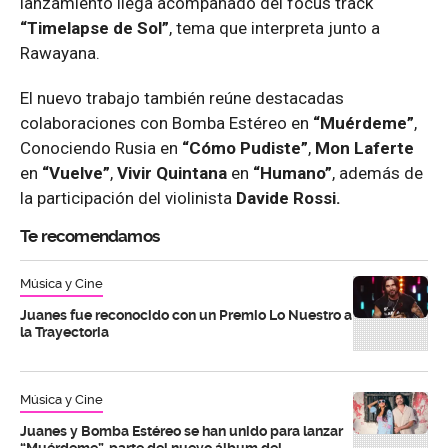
lanzamiento llega acompañado del focus track
“Timelapse de Sol”
, tema que interpreta junto a
Rawayana.
El nuevo trabajo también reúne destacadas
colaboraciones con Bomba Estéreo en
“Muérdeme”
,
Conociendo Rusia en
“Cómo Pudiste”
,
Mon Laferte
en
“Vuelve”
,
Vivir Quintana
en
“Humano”
, además de
la participación del violinista
Davide Rossi.
Te recomendamos
Música y Cine
Juanes fue reconocido con un Premio Lo Nuestro a
la Trayectoria
Música y Cine
Juanes y Bomba Estéreo se han unido para lanzar
“Muérdeme”, parte del nuevo álbum del