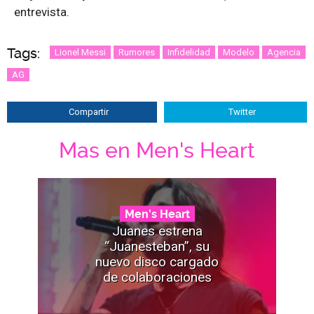
entrevista.
Tags:
Lionel Messi
Rumores
Infidelidad
Modelo
Agencia
AG
Compartir
Twitter
Mas en Men's Heart
Men's Heart
Juanes estrena
“Juanesteban”, su
nuevo disco cargado
de colaboraciones