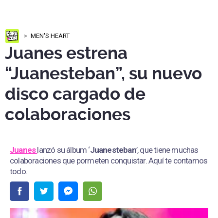
MEN'S HEART
Juanes estrena
“Juanesteban”, su nuevo
disco cargado de
colaboraciones
Juanes
lanzó su álbum ‘
Juanesteban
’, que tiene muchas
colaboraciones que pormeten conquistar. Aquí te contamos
todo.