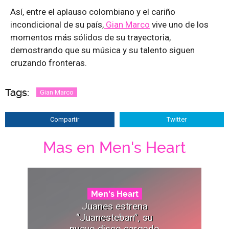
Así, entre el aplauso colombiano y el cariño
incondicional de su país,
Gian Marco
vive uno de los
momentos más sólidos de su trayectoria,
demostrando que su música y su talento siguen
cruzando fronteras.
Tags:
Gian Marco
Compartir
Twitter
Mas en Men's Heart
Men's Heart
Juanes estrena
“Juanesteban”, su
nuevo disco cargado