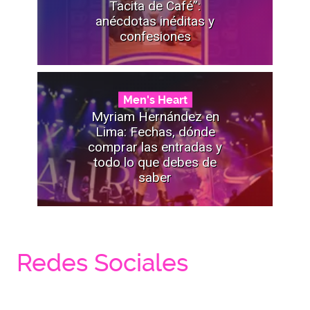
Tacita de Café”:
anécdotas inéditas y
confesiones
Men's Heart
Myriam Hernández en
Lima: Fechas, dónde
comprar las entradas y
todo lo que debes de
saber
Redes Sociales