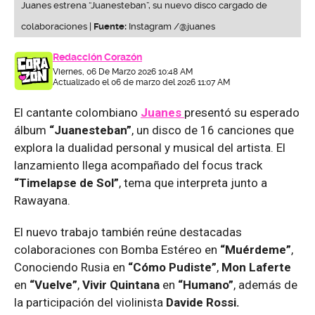
Juanes estrena “Juanesteban”, su nuevo disco cargado de
colaboraciones |
Fuente:
Instagram /@juanes
Redacción Corazón
Viernes, 06 De Marzo 2026 10:48 AM
Actualizado el 06 de marzo del 2026 11:07 AM
El cantante colombiano
Juanes
presentó su esperado
álbum
“Juanesteban”
, un disco de 16 canciones que
explora la dualidad personal y musical del artista. El
lanzamiento llega acompañado del focus track
“Timelapse de Sol”
, tema que interpreta junto a
Rawayana.
El nuevo trabajo también reúne destacadas
colaboraciones con Bomba Estéreo en
“Muérdeme”
,
Conociendo Rusia en
“Cómo Pudiste”
,
Mon Laferte
en
“Vuelve”
,
Vivir Quintana
en
“Humano”
, además de
la participación del violinista
Davide Rossi.