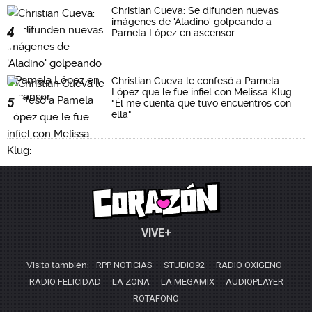
Christian Cueva: Se difunden nuevas
imágenes de 'Aladino' golpeando a
4
Pamela López en ascensor
Christian Cueva le confesó a Pamela
López que le fue infiel con Melissa Klug:
5
"Él me cuenta que tuvo encuentros con
ella"
VIVE+
Visita también:
RPP NOTICIAS
STUDIO92
RADIO OXIGENO
RADIO FELICIDAD
LA ZONA
LA MEGAMIX
AUDIOPLAYER
ROTAFONO