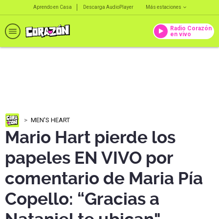
Aprendo en Casa
Descarga AudioPlayer
Más estaciones
Radio Corazón
en vivo
MEN'S HEART
Mario Hart pierde los
papeles EN VIVO por
comentario de Maria Pía
Copello: “Gracias a