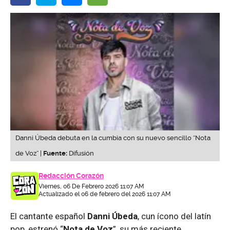
Danni Úbeda debuta en la cumbia con su nuevo sencillo “Nota
de Voz” |
Fuente:
Difusión
Redacción Corazón
Viernes, 06 De Febrero 2026 11:07 AM
Actualizado el 06 de febrero del 2026 11:07 AM
El cantante español
Danni Úbeda
, cun ícono del latín
pop, estrenó “
Nota de Voz
”, su más reciente