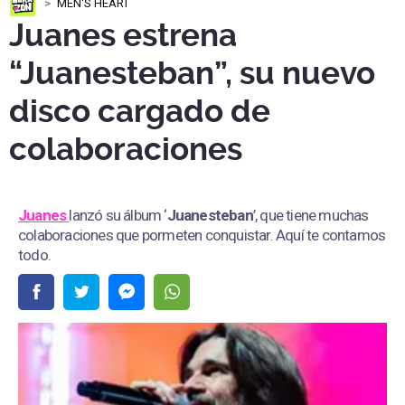
MEN'S HEART
Juanes estrena
“Juanesteban”, su nuevo
disco cargado de
colaboraciones
Juanes
lanzó su álbum ‘
Juanesteban
’, que tiene muchas
colaboraciones que pormeten conquistar. Aquí te contamos
todo.