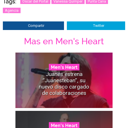
Tags:
Oscar del Portal
Vanessa Químper
Punta Cana
Agencia
Compartir
Twitter
Mas en Men's Heart
Men's Heart
Juanes estrena
“Juanesteban”, su
nuevo disco cargado
de colaboraciones
Men's Heart