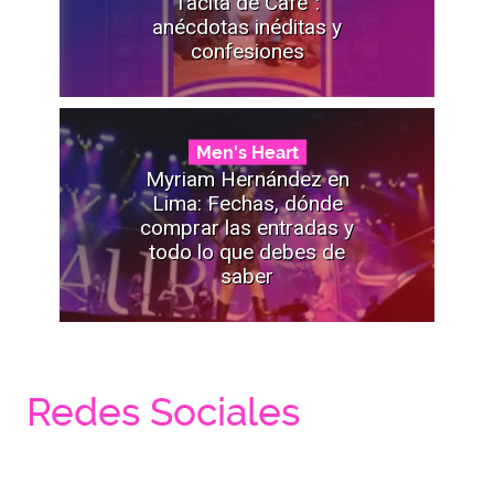
Tacita de Café”:
anécdotas inéditas y
confesiones
Men's Heart
Myriam Hernández en
Lima: Fechas, dónde
comprar las entradas y
todo lo que debes de
saber
Redes Sociales