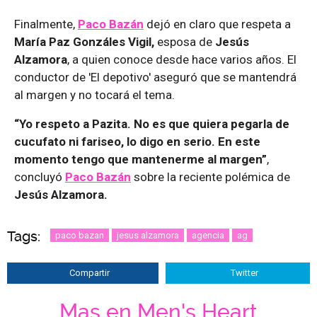
Finalmente,
Paco Bazán
dejó en claro que respeta a
María Paz Gonzáles Vigil,
esposa de
Jesús
Alzamora
, a quien conoce desde hace varios años. El
conductor de 'El depotivo' aseguró que se mantendrá
al margen y no tocará el tema.
“Yo respeto a Pazita. No es que quiera pegarla de
cucufato ni fariseo, lo digo en serio. En este
momento tengo que mantenerme al margen”
,
concluyó
Paco Bazán
sobre la reciente polémica de
Jesús Alzamora.
Tags:
paco bazan
jesus alzamora
agencia
ag
Compartir
Twitter
Mas en Men's Heart