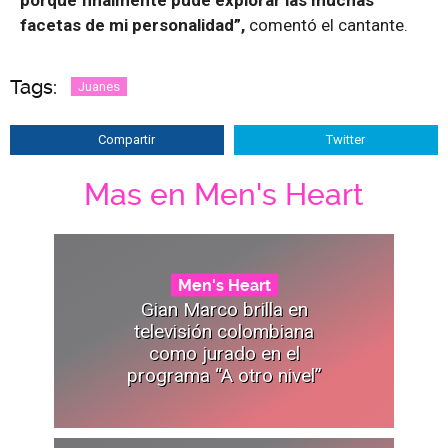
facetas de mi personalidad”,
comentó el cantante.
Tags:
Juanes
Compartir
Twitter
Mas en Men's Heart
Men's Heart
Gian Marco brilla en
televisión colombiana
como jurado en el
programa “A otro nivel”