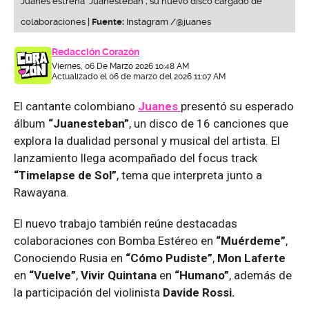
Juanes estrena “Juanesteban”, su nuevo disco cargado de
colaboraciones |
Fuente:
Instagram /@juanes
Redacción Corazón
Viernes, 06 De Marzo 2026 10:48 AM
Actualizado el 06 de marzo del 2026 11:07 AM
El cantante colombiano
Juanes
presentó su esperado
álbum
“Juanesteban”
, un disco de 16 canciones que
explora la dualidad personal y musical del artista. El
lanzamiento llega acompañado del focus track
“Timelapse de Sol”
, tema que interpreta junto a
Rawayana.
El nuevo trabajo también reúne destacadas
colaboraciones con Bomba Estéreo en
“Muérdeme”
,
Conociendo Rusia en
“Cómo Pudiste”
,
Mon Laferte
en
“Vuelve”
,
Vivir Quintana
en
“Humano”
, además de
la participación del violinista
Davide Rossi.