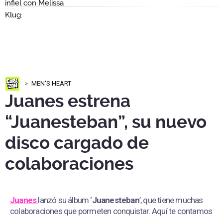
MEN'S HEART
Juanes estrena
“Juanesteban”, su nuevo
disco cargado de
colaboraciones
Juanes
lanzó su álbum ‘
Juanesteban
’, que tiene muchas
colaboraciones que pormeten conquistar. Aquí te contamos
todo.