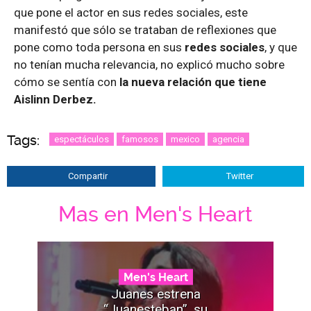
que pone el actor en sus redes sociales, este
manifestó que sólo se trataban de reflexiones que
pone como toda persona en sus
redes sociales
, y que
no tenían mucha relevancia, no explicó mucho sobre
cómo se sentía con
la nueva relación que tiene
Aislinn Derbez.
Tags:
espectáculos
famosos
mexico
agencia
Compartir
Twitter
Mas en Men's Heart
Men's Heart
Juanes estrena
“Juanesteban”, su