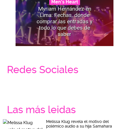
Men's Heart
Myriam Hernández en
Lima: Fechas, dónde
comprar las entradas y
todo lo que debes de
saber
Redes Sociales
Las más leidas
Melissa Klug revela el motivo del
polémico audio a su hija Samahara