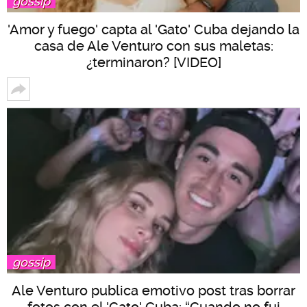
gossip
'Amor y fuego' capta al 'Gato' Cuba dejando la
casa de Ale Venturo con sus maletas:
¿terminaron? [VIDEO]
gossip
Ale Venturo publica emotivo post tras borrar
fotos con el 'Gato' Cuba: “Cuando no fui