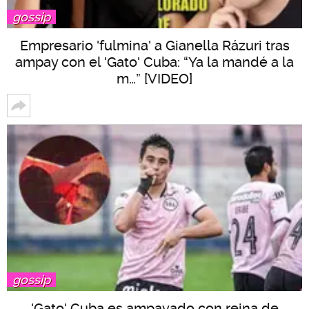
gossip
Empresario 'fulmina' a Gianella Rázuri tras
ampay con el 'Gato' Cuba: “Ya la mandé a la
m…” [VIDEO]
gossip
'Gato' Cuba es ampayado con reina de