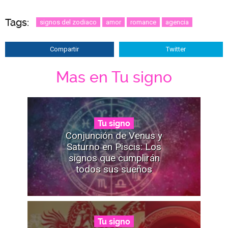
Tags:
signos del zodiaco
amor
romance
agencia
Compartir
Twitter
Mas en Tu signo
Tu signo
Conjunción de Venus y
Saturno en Piscis: Los
signos que cumplirán
todos sus sueños
Tu signo