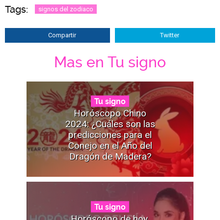
Tags:
signos del zodiaco
Compartir
Twitter
Mas en Tu signo
Tu signo
Horóscopo Chino
2024: ¿Cuáles son las
predicciones para el
Conejo en el Año del
Dragón de Madera?
Tu signo
Horóscopo de hoy,