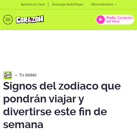
Aprendo en Casa
Descarga AudioPlayer
Más estaciones
Radio Corazón
en vivo
TU SIGNO
Signos del zodiaco que
pondrán viajar y
divertirse este fin de
semana