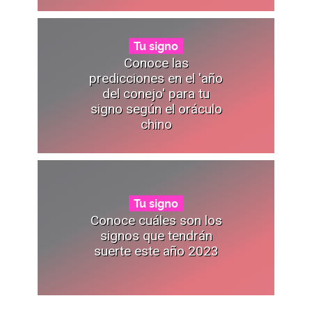
Tu signo
Conoce las
predicciones en el 'año
del conejo' para tu
signo según el oráculo
chino
Tu signo
Conoce cuáles son los
signos que tendrán
suerte este año 2023