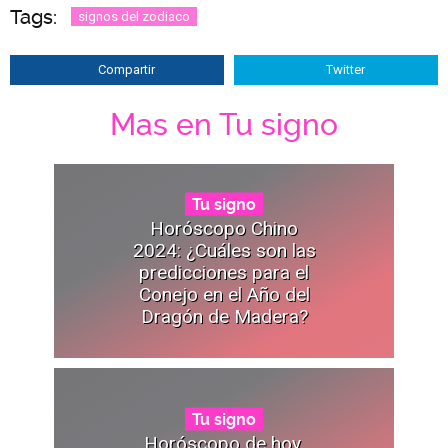
Tags:
signos del zodiaco
Compartir
Twitter
Mas en Tu signo
Tu signo
Horóscopo Chino
2024: ¿Cuáles son las
predicciones para el
Conejo en el Año del
Dragón de Madera?
Tu signo
Horóscopo de hoy,