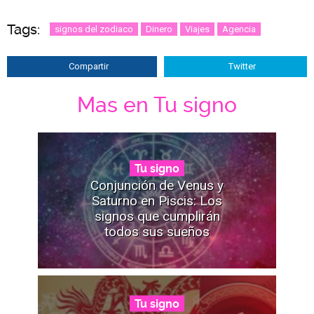
Tags:
signos del zodiaco
Dinero
Viajes
Agencia
Compartir
Twitter
Mas en Tu signo
Tu signo
Conjunción de Venus y
Saturno en Piscis: Los
signos que cumplirán
todos sus sueños
Tu signo