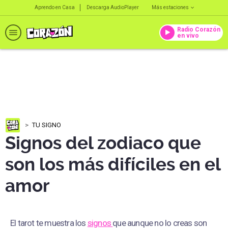
Aprendo en Casa
Descarga AudioPlayer
Más estaciones
Radio Corazón
en vivo
TU SIGNO
Signos del zodiaco que
son los más difíciles en el
amor
El tarot te muestra los
signos
que aunque no lo creas son