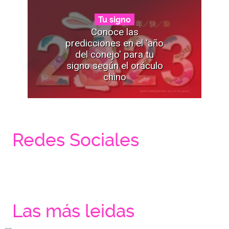
Tu signo
Conoce las
predicciones en el 'año
del conejo' para tu
signo según el oráculo
chino
Redes Sociales
Las más leidas