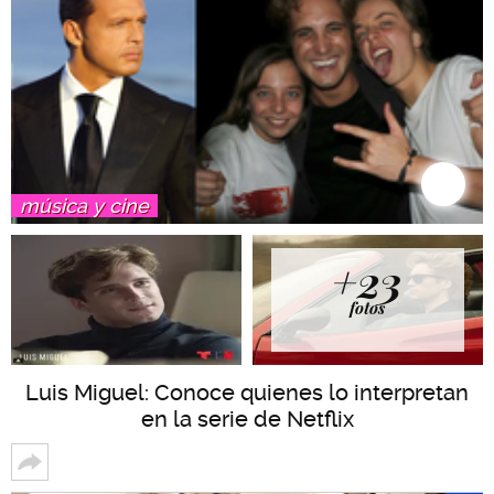
música y cine
+23
fotos
Luis Miguel: Conoce quienes lo interpretan
en la serie de Netflix