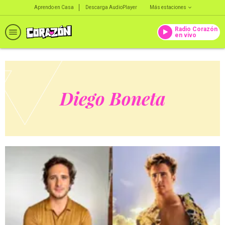
Aprendo en Casa
Descarga AudioPlayer
Más estaciones
Radio Corazón
en vivo
Diego Boneta