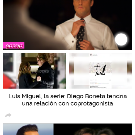
gossip
+4
fotos
Luis Miguel, la serie: Diego Boneta tendría
una relación con coprotagonista