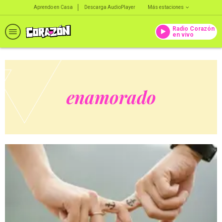
Aprendo en Casa
Descarga AudioPlayer
Más estaciones
Radio Corazón
en vivo
enamorado