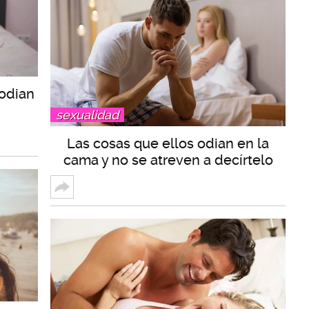
 odian
sexualidad
Las cosas que ellos odian en la
cama y no se atreven a decírtelo