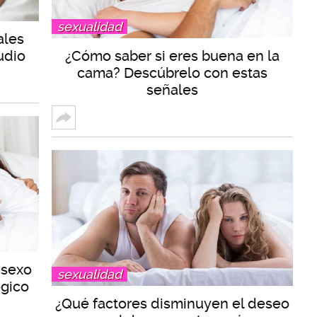
sexualidad
ales
udio
¿Cómo saber si eres buena en la
cama? Descúbrelo con estas
señales
 sexo
sexualidad
ógico
¿Qué factores disminuyen el deseo