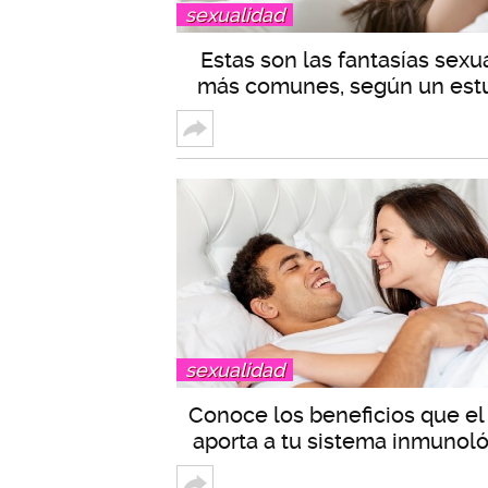
sexualidad
Estas son las fantasías sexu
más comunes, según un est
sexualidad
Conoce los beneficios que el
aporta a tu sistema inmunol