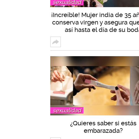
sexualidad
¡Increíble! Mujer india de 35 a
conserva virgen y asegura qu
así hasta el día de su bod
sexualidad
¿Quieres saber si estás
embarazada?