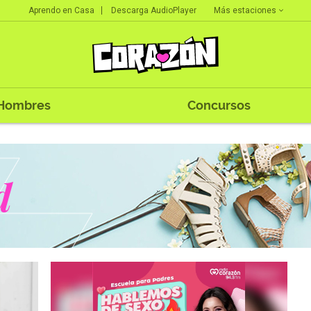
Más estaciones
Aprendo en Casa
Descarga AudioPlayer
Hombres
Concursos
d