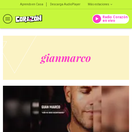
Aprendo en Casa
Descarga AudioPlayer
Más estaciones
Radio Corazón
en vivo
gianmarco