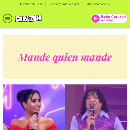
Aprendo en Casa
Descarga AudioPlayer
Más estaciones
Radio Corazón
en vivo
Mande quien mande