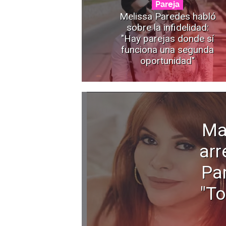
Pareja
Melissa Paredes habló
sobre la infidelidad:
"Hay parejas donde sí
funciona una segunda
oportunidad"
Ma
arr
Pa
"To