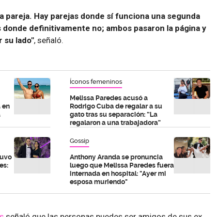
a pareja. Hay parejas donde sí funciona una segunda
s donde definitivamente no; ambos pasaron la página y
 su lado"
, señaló.
Íconos femeninos
Melissa Paredes acusó a
 en
Rodrigo Cuba de regalar a su
a
gato tras su separación: “La
regalaron a una trabajadora”
Gossip
tuvo
Anthony Aranda se pronuncia
es:
luego que Melissa Paredes fuera
internada en hospital: "Ayer mi
esposa muriendo"
s
señaló que las personas puedes ser amigos de sus ex