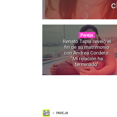
c
Pareja
Renato Tapia reveló el
fin de su matrimonio
con Andrea Cordero:
"Mi relación ha
terminado"
PAREJA