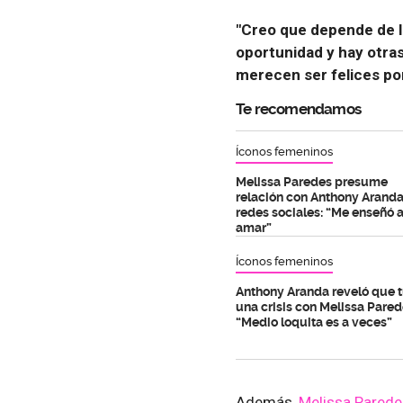
"Creo que depende de l
oportunidad y hay otra
merecen ser felices por
Te recomendamos
Íconos femeninos
Melissa Paredes presume
relación con Anthony Aranda
redes sociales: “Me enseñó 
amar”
Íconos femeninos
Anthony Aranda reveló que 
una crisis con Melissa Pared
“Medio loquita es a veces”
Además,
Melissa Parede