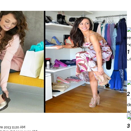
1
2
3
re 2013 11:20 AM