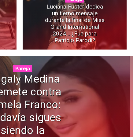
Luciana Fuster dedica
un tierno mensaje
durante la final de Miss
Grand International
2024... ¿Fue para
Patricio Parodi?
Pareja
galy Medina
emete contra
mela Franco:
davía sigues
siendo la