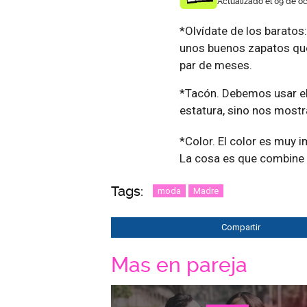
Actualizado el 09 de oc
*Olvídate de los baratos:
unos buenos zapatos qu
par de meses.
*Tacón. Debemos usar el
estatura, sino nos most
*Color. El color es muy 
La cosa es que combine 
Tags:
moda
Madre
Compartir
Mas en pareja