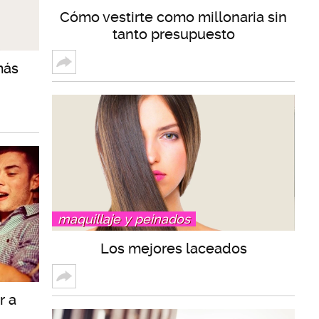
Cómo vestirte como millonaria sin
tanto presupuesto
más
maquillaje y peinados
Los mejores laceados
r a