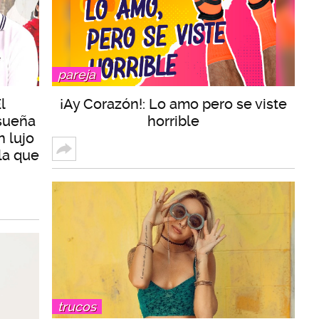
pareja
l
¡Ay Corazón!: Lo amo pero se viste
 sueña
horrible
n lujo
la que
trucos