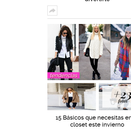
tendencias
+2
fotos
15 Básicos que necesitas en
closet este invierno