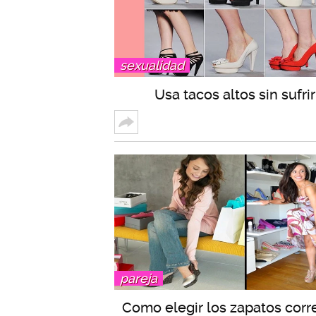
sexualidad
Usa tacos altos sin sufrir
pareja
Como elegir los zapatos corr