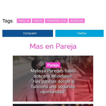
Tags:
PAREJA
AMOR
PRIMERA CITA
AGENCIA
Compartir
Twitter
Mas en Pareja
Pareja
Melissa Paredes habló
sobre la infidelidad:
"Hay parejas donde sí
funciona una segunda
oportunidad"