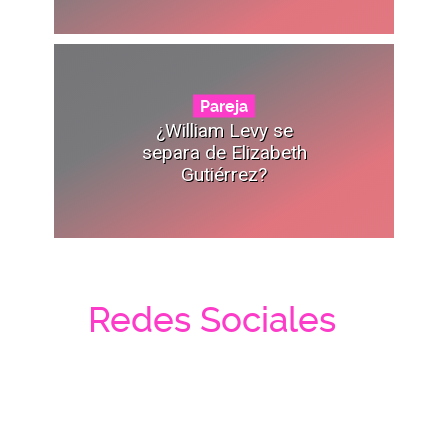
Pareja
¿William Levy se
separa de Elizabeth
Gutiérrez?
Redes Sociales