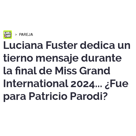
PAREJA
Luciana Fuster dedica un
tierno mensaje durante
la final de Miss Grand
International 2024... ¿Fue
para Patricio Parodi?
En un emotivo momento,
Luciana Fuster
aprovechó su
presencia en el evento para dedicar un mensaje lleno de
cariño ¿fue para
Patricio Parodi
?.