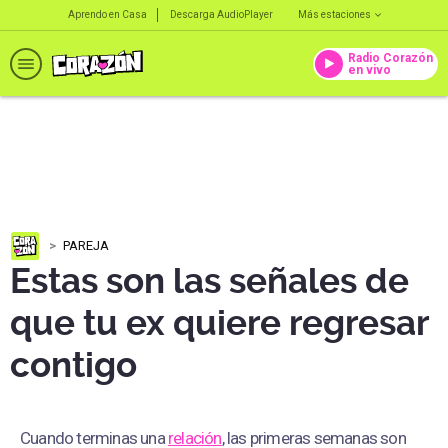
Aprendo en Casa
Descarga AudioPlayer
Más estaciones
Radio Corazón
en vivo
PAREJA
Estas son las señales de
que tu ex quiere regresar
contigo
Cuando terminas una
relación
, las primeras semanas son