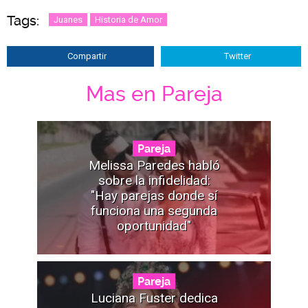
Tags:
Juanes
Historia de Amor
Compartir
Twitter
Mas en Pareja
Pareja
Melissa Paredes habló
sobre la infidelidad:
"Hay parejas donde sí
funciona una segunda
oportunidad"
Pareja
Luciana Fuster dedica