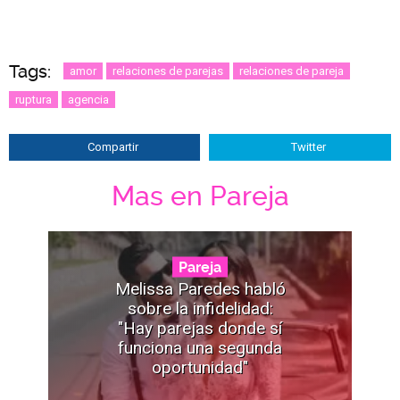
Tags:
amor
relaciones de parejas
relaciones de pareja
ruptura
agencia
Compartir
Twitter
Mas en Pareja
Pareja
Melissa Paredes habló
sobre la infidelidad:
"Hay parejas donde sí
funciona una segunda
oportunidad"