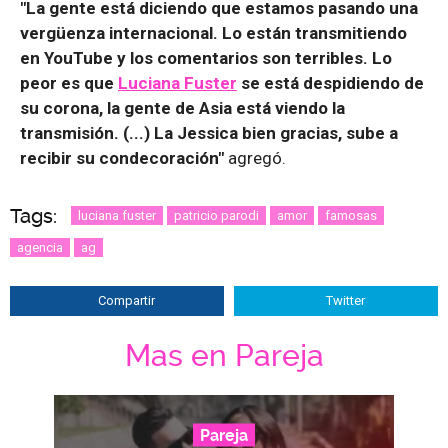
"La gente está diciendo que estamos pasando una
vergüenza internacional. Lo están transmitiendo
en YouTube y los comentarios son terribles. Lo
peor es que
Luciana Fuster
se está despidiendo de
su corona, la gente de Asia está viendo la
transmisión. (...) La Jessica bien gracias, sube a
recibir su condecoración"
agregó.
Tags:
luciana fuster
patricio parodi
amor
famosas
agencia
ag
Compartir
Twitter
Mas en Pareja
Pareja